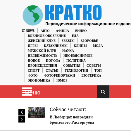
IT NEWS
АВТО
АФИША
ВИДЕО
ВОЕННОЕ ОБОЗРЕНИЕ
ЕДА
ЖЕНСКИЙ КЛУБ
ЗВЕЗДЫ
ЗДОРОВЬЕ
ИГРЫ
КАТАКЛИЗМЫ
КЛИПЫ
МОДА
МУЖСКОЙ КЛУБ
НАУКА
НЕДВИЖИМОСТЬ
НЕОБЪЯСНИМОЕ
НОВОЕ
ПОГОДА
ПОЛИТИКА
ПРОИСШЕСТВИЯ
СОБЫТИЯ
СОВЕТЫ
СПОРТ
СТАТЬИ
ТЕХНОЛОГИИ
ТОП
ФОТО
ФОТОРЕПОРТАЖИ
ЭЗОТЕРИКА
ЭКОНОМИКА
ЮМОР
Меню
Сейчас читают:
В Люберцах повредили
бронзового Расторгуева