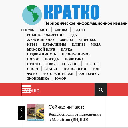
IT NEWS
АВТО
АФИША
ВИДЕО
ВОЕННОЕ ОБОЗРЕНИЕ
ЕДА
ЖЕНСКИЙ КЛУБ
ЗВЕЗДЫ
ЗДОРОВЬЕ
ИГРЫ
КАТАКЛИЗМЫ
КЛИПЫ
МОДА
МУЖСКОЙ КЛУБ
НАУКА
НЕДВИЖИМОСТЬ
НЕОБЪЯСНИМОЕ
НОВОЕ
ПОГОДА
ПОЛИТИКА
ПРОИСШЕСТВИЯ
СОБЫТИЯ
СОВЕТЫ
СПОРТ
СТАТЬИ
ТЕХНОЛОГИИ
ТОП
ФОТО
ФОТОРЕПОРТАЖИ
ЭЗОТЕРИКА
ЭКОНОМИКА
ЮМОР
Меню
Сейчас читают:
Кошек спасли от наводнения
в Малайзии (ВИДЕО)