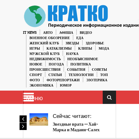
IT NEWS
АВТО
АФИША
ВИДЕО
ВОЕННОЕ ОБОЗРЕНИЕ
ЕДА
ЖЕНСКИЙ КЛУБ
ЗВЕЗДЫ
ЗДОРОВЬЕ
ИГРЫ
КАТАКЛИЗМЫ
КЛИПЫ
МОДА
МУЖСКОЙ КЛУБ
НАУКА
НЕДВИЖИМОСТЬ
НЕОБЪЯСНИМОЕ
НОВОЕ
ПОГОДА
ПОЛИТИКА
ПРОИСШЕСТВИЯ
СОБЫТИЯ
СОВЕТЫ
СПОРТ
СТАТЬИ
ТЕХНОЛОГИИ
ТОП
ФОТО
ФОТОРЕПОРТАЖИ
ЭЗОТЕРИКА
ЭКОНОМИКА
ЮМОР
Меню
Сейчас читают:
Звездные врата — Хай-
Марка и Мадаин-Салех