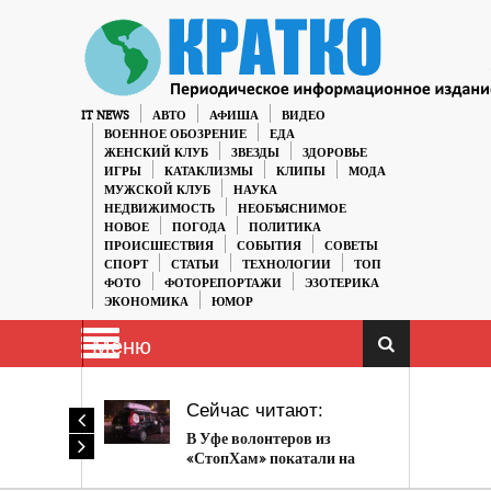
IT NEWS
АВТО
АФИША
ВИДЕО
ВОЕННОЕ ОБОЗРЕНИЕ
ЕДА
ЖЕНСКИЙ КЛУБ
ЗВЕЗДЫ
ЗДОРОВЬЕ
ИГРЫ
КАТАКЛИЗМЫ
КЛИПЫ
МОДА
МУЖСКОЙ КЛУБ
НАУКА
НЕДВИЖИМОСТЬ
НЕОБЪЯСНИМОЕ
НОВОЕ
ПОГОДА
ПОЛИТИКА
ПРОИСШЕСТВИЯ
СОБЫТИЯ
СОВЕТЫ
СПОРТ
СТАТЬИ
ТЕХНОЛОГИИ
ТОП
ФОТО
ФОТОРЕПОРТАЖИ
ЭЗОТЕРИКА
ЭКОНОМИКА
ЮМОР
Меню
Сейчас читают:
В Уфе волонтеров из
«СтопХам» покатали на
капоте