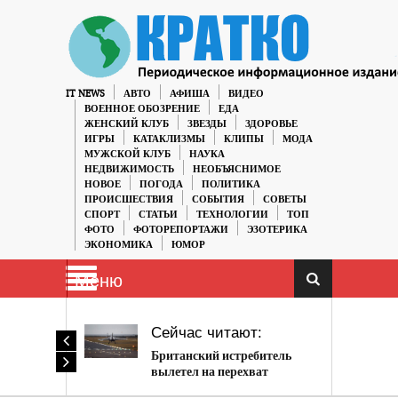
IT NEWS
АВТО
АФИША
ВИДЕО
ВОЕННОЕ ОБОЗРЕНИЕ
ЕДА
ЖЕНСКИЙ КЛУБ
ЗВЕЗДЫ
ЗДОРОВЬЕ
ИГРЫ
КАТАКЛИЗМЫ
КЛИПЫ
МОДА
МУЖСКОЙ КЛУБ
НАУКА
НЕДВИЖИМОСТЬ
НЕОБЪЯСНИМОЕ
НОВОЕ
ПОГОДА
ПОЛИТИКА
ПРОИСШЕСТВИЯ
СОБЫТИЯ
СОВЕТЫ
СПОРТ
СТАТЬИ
ТЕХНОЛОГИИ
ТОП
ФОТО
ФОТОРЕПОРТАЖИ
ЭЗОТЕРИКА
ЭКОНОМИКА
ЮМОР
Меню
Сейчас читают:
Британский истребитель
вылетел на перехват
российских самолетов