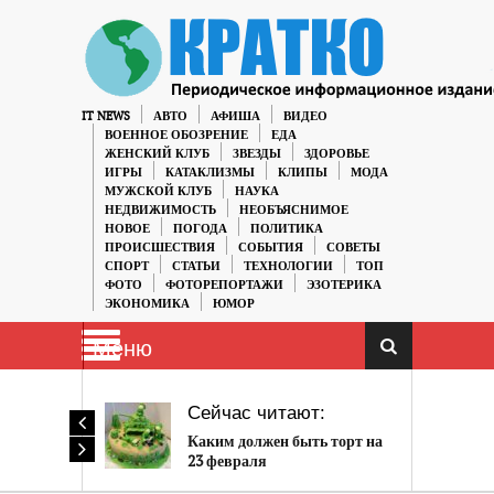
IT NEWS
АВТО
АФИША
ВИДЕО
ВОЕННОЕ ОБОЗРЕНИЕ
ЕДА
ЖЕНСКИЙ КЛУБ
ЗВЕЗДЫ
ЗДОРОВЬЕ
ИГРЫ
КАТАКЛИЗМЫ
КЛИПЫ
МОДА
МУЖСКОЙ КЛУБ
НАУКА
НЕДВИЖИМОСТЬ
НЕОБЪЯСНИМОЕ
НОВОЕ
ПОГОДА
ПОЛИТИКА
ПРОИСШЕСТВИЯ
СОБЫТИЯ
СОВЕТЫ
СПОРТ
СТАТЬИ
ТЕХНОЛОГИИ
ТОП
ФОТО
ФОТОРЕПОРТАЖИ
ЭЗОТЕРИКА
ЭКОНОМИКА
ЮМОР
Меню
Сейчас читают:
Каким должен быть торт на
23 февраля