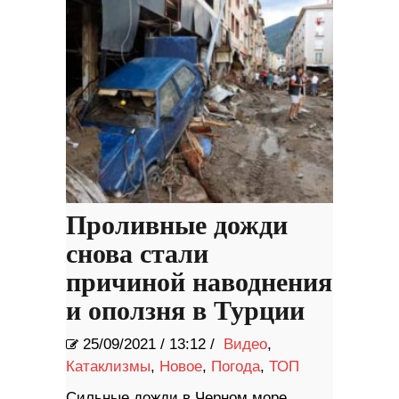
Проливные дожди
снова стали
причиной наводнения
и оползня в Турции
25/09/2021
/
13:12 /
Видео
,
Катаклизмы
,
Новое
,
Погода
,
ТОП
Сильные дожди в Черном море