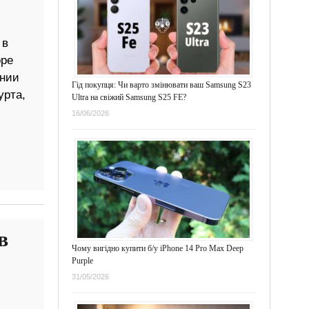
 в
оре
ании
Гід покупця: Чи варто змінювати ваш Samsung S23
урта,
Ultra на свіжий Samsung S25 FE?
16/06/2026
в
Чому вигідно купити б/у iPhone 14 Pro Max Deep
Purple
31/05/2026