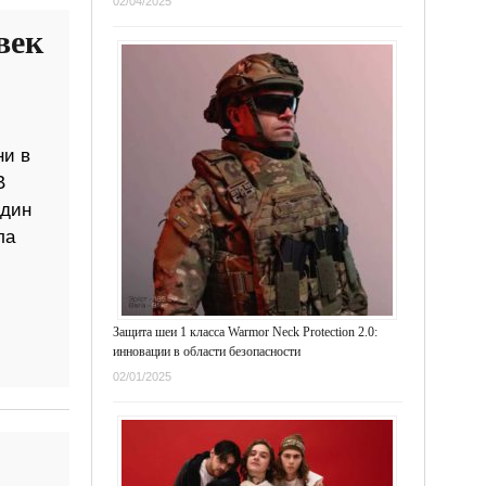
02/04/2025
век
ни в
В
один
ла
Защита шеи 1 класса Warmor Neck Protection 2.0:
инновации в области безопасности
02/01/2025