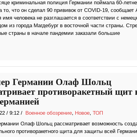
сяце криминальная полиция Германии поймала 60-летне
 то, что он сделал 90 прививок от COVID-19, сообщает
я имя человека не разглашается в соответствии с неме
ом из города Магдебург в восточной части страны. Стр
ные страны в начале пандемии заказали большие
ер Германии Олаф Шольц
атривает противоракетный щит 
Германией
22
/
9:12 /
Военное обозрение
,
Новое
,
ТОП
ермании Олаф Шольц рассматривает возможность созд
льного противоракетного щита для защиты всей Германи