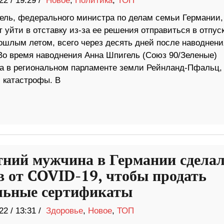
22
/
19:29 /
Новое
,
Политика
,
ТОП
ель, федерального министра по делам семьи Германии,
уйти в отставку из-за ее решения отправиться в отпуск
ошлым летом, всего через десять дней после наводнени
Во время наводнения Анна Шпигель (Союз 90/Зеленые)
а в региональном парламенте земли Рейнланд-Пфальц,
 катастрофы. В
тний мужчина в Германии сделал
в от COVID-19, чтобы продать
льные сертификаты
22
/
13:31 /
Здоровье
,
Новое
,
ТОП