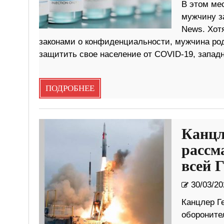
В этом ме
мужчину за
News. Хот
законами о конфиденциальности, мужчина род
защитить свое население от COVID-19, запад
ПОДРОБНЕЕ
Канцл
рассм
всей 
30/03/20
Канцлер Г
обороните