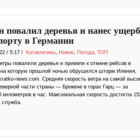
н повалил деревья и нанес ущер
порту в Германии
22
/
5:17 /
Катаклизмы
,
Новое
,
Погода
,
ТОП
етры повалили деревья и привели к отмене рейсов в
 на которую прошлой ночью обрушился шторм Иления,
kratko-news.com. Средняя скорость ветра на самой высо
еверной части страны — Брокене в горах Гарц — за
 километров в час. Максимальная скорость достигла 15
 служба.