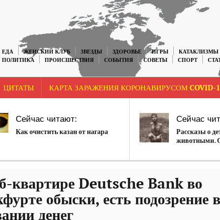
ЕДА
ЖЕНСКИЙ КЛУБ
ЗВЕЗДЫ
ЗДОРОВЬЕ
ИГРЫ
КАТАКЛИЗМЫ
ПОЛИТИКА
ПРОИСШЕСТВИЯ
СОБЫТИЯ
СОВЕТЫ
СПОРТ
СТА
ЦИТАТЫ
КАРТА ЗАРАЖЕНИЯ КОРОНАВИРУСОМ COVID-1
Сейчас читают:
Сейчас чит
Как очистить казан от нагара
Рассказы о де
животными. О
мурашки по к
б-квартире Deutsche Bank во
фурте обыски, есть подозрение 
ании денег