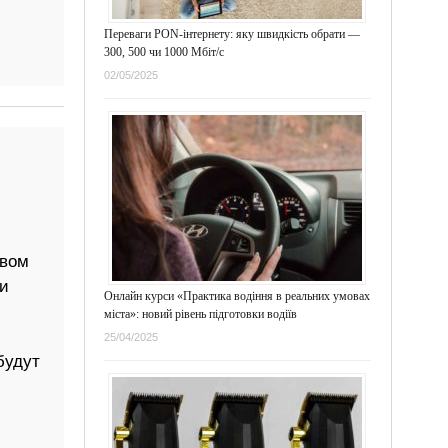
Переваги PON-інтернету: яку швидкість обрати —
300, 500 чи 1000 Мбіт/с
02/05/2025
овом
и
Онлайн курси «Практика водіння в реальних умовах
міста»: новий рівень підготовки водіїв
25/04/2025
будут