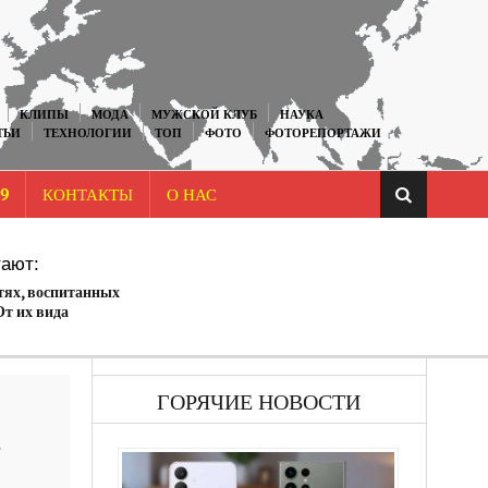
КЛИПЫ
МОДА
МУЖСКОЙ КЛУБ
НАУКА
ТЬИ
ТЕХНОЛОГИИ
ТОП
ФОТО
ФОТОРЕПОРТАЖИ
9
КОНТАКТЫ
О НАС
ают:
тях, воспитанных
т их вида
оже.
ГОРЯЧИЕ НОВОСТИ
в