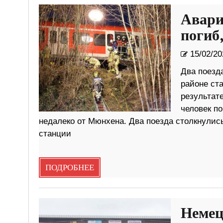
Авари
погиб
15/02/20
Два поезда
районе ст
результат
человек по
недалеко от Мюнхена. Два поезда столкнулись
станции
ПОДРОБНЕЕ
Немец