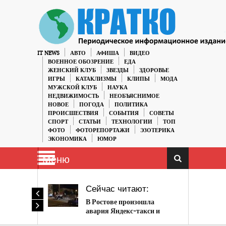
IT NEWS
АВТО
АФИША
ВИДЕО
ВОЕННОЕ ОБОЗРЕНИЕ
ЕДА
ЖЕНСКИЙ КЛУБ
ЗВЕЗДЫ
ЗДОРОВЬЕ
ИГРЫ
КАТАКЛИЗМЫ
КЛИПЫ
МОДА
МУЖСКОЙ КЛУБ
НАУКА
НЕДВИЖИМОСТЬ
НЕОБЪЯСНИМОЕ
НОВОЕ
ПОГОДА
ПОЛИТИКА
ПРОИСШЕСТВИЯ
СОБЫТИЯ
СОВЕТЫ
СПОРТ
СТАТЬИ
ТЕХНОЛОГИИ
ТОП
ФОТО
ФОТОРЕПОРТАЖИ
ЭЗОТЕРИКА
ЭКОНОМИКА
ЮМОР
Меню
Сейчас читают:
В Ростове произошла
авария Яндекс-такси и
реанимобиля.