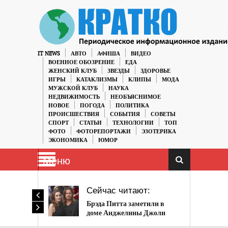
IT NEWS
АВТО
АФИША
ВИДЕО
ВОЕННОЕ ОБОЗРЕНИЕ
ЕДА
ЖЕНСКИЙ КЛУБ
ЗВЕЗДЫ
ЗДОРОВЬЕ
ИГРЫ
КАТАКЛИЗМЫ
КЛИПЫ
МОДА
МУЖСКОЙ КЛУБ
НАУКА
НЕДВИЖИМОСТЬ
НЕОБЪЯСНИМОЕ
НОВОЕ
ПОГОДА
ПОЛИТИКА
ПРОИСШЕСТВИЯ
СОБЫТИЯ
СОВЕТЫ
СПОРТ
СТАТЬИ
ТЕХНОЛОГИИ
ТОП
ФОТО
ФОТОРЕПОРТАЖИ
ЭЗОТЕРИКА
ЭКОНОМИКА
ЮМОР
Меню
Сейчас читают:
Брэда Питта заметили в
доме Анджелины Джоли