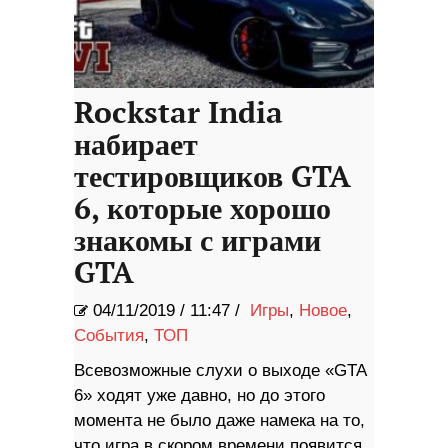
Rockstar India
набирает
тестировщиков GTA
6, которые хорошо
знакомы с играми
GTA
04/11/2019
/
11:47 /
Игры
,
Новое
,
События
,
ТОП
Всевозможные слухи о выходе «GTA
6» ходят уже давно, но до этого
момента не было даже намека на то,
что игра в скором времени появится