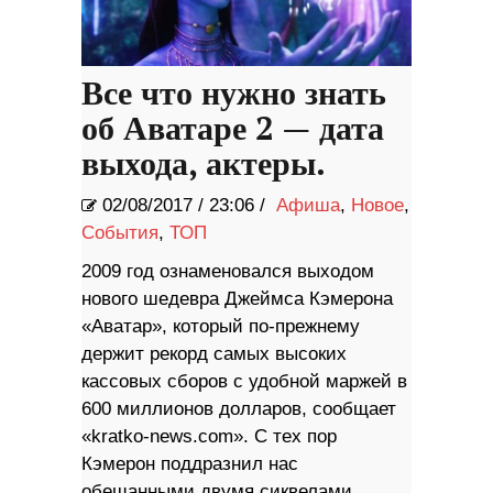
Все что нужно знать
об Аватаре 2 — дата
выхода, актеры.
02/08/2017
/
23:06 /
Афиша
,
Новое
,
События
,
ТОП
2009 год ознаменовался выходом
нового шедевра Джеймса Кэмерона
«Аватар», который по-прежнему
держит рекорд самых высоких
кассовых сборов с удобной маржей в
600 миллионов долларов, сообщает
«kratko-news.com». С тех пор
Кэмерон поддразнил нас
обещанными двумя сиквелами,