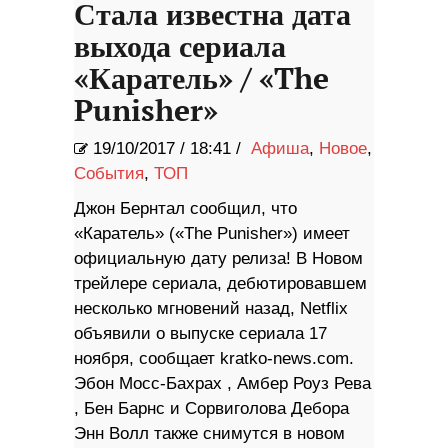
Стала известна дата
выхода сериала
«Каратель» / «The
Punisher»
19/10/2017
/
18:41 /
Афиша
,
Новое
,
События
,
ТОП
Джон Бернтал сообщил, что
«Каратель» («The Punisher») имеет
официальную дату релиза! В Новом
трейлере сериала, дебютировавшем
несколько мгновений назад, Netflix
объявили о выпуске сериала 17
ноября, сообщает kratko-news.com.
Эбон Мосс-Бахрах , Амбер Роуз Рева
, Бен Барнс и Сорвиголова Дебора
Энн Волл также снимутся в новом