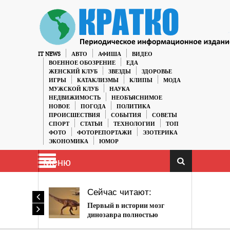
IT NEWS
АВТО
АФИША
ВИДЕО
ВОЕННОЕ ОБОЗРЕНИЕ
ЕДА
ЖЕНСКИЙ КЛУБ
ЗВЕЗДЫ
ЗДОРОВЬЕ
ИГРЫ
КАТАКЛИЗМЫ
КЛИПЫ
МОДА
МУЖСКОЙ КЛУБ
НАУКА
НЕДВИЖИМОСТЬ
НЕОБЪЯСНИМОЕ
НОВОЕ
ПОГОДА
ПОЛИТИКА
ПРОИСШЕСТВИЯ
СОБЫТИЯ
СОВЕТЫ
СПОРТ
СТАТЬИ
ТЕХНОЛОГИИ
ТОП
ФОТО
ФОТОРЕПОРТАЖИ
ЭЗОТЕРИКА
ЭКОНОМИКА
ЮМОР
Меню
Сейчас читают:
Первый в истории мозг
динозавра полностью
реконструирован учеными