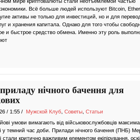
нном мире криптовалюты стали неотъемлемой частью
экономики. Всё больше людей используют Bitcoin, Ethe
гие активы не только для инвестиций, но и для перево
уг и хранения капитала. Однако для того чтобы свобод
ое и быстрое средство обмена. Именно эту роль выпол
яют
 приладу нічного бачення для
кових
26
/
1:55 /
Мужской Клуб
,
Советы
,
Статьи
ойові умови вимагають від військовослужбовців максима
і у темний час доби. Прилади нічного бачення (ПНБ) Ме
 стали критично важливим елементом екіпірування, оск