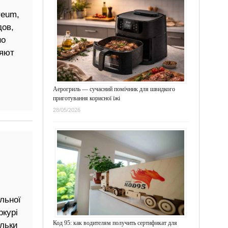
reum,
дов,
но
няют
Аерогриль — сучасний помічник для швидкого
приготування корисної їжі
28/05/2026
льної
ркурі
Код 95: как водителям получить сертификат для
ільки