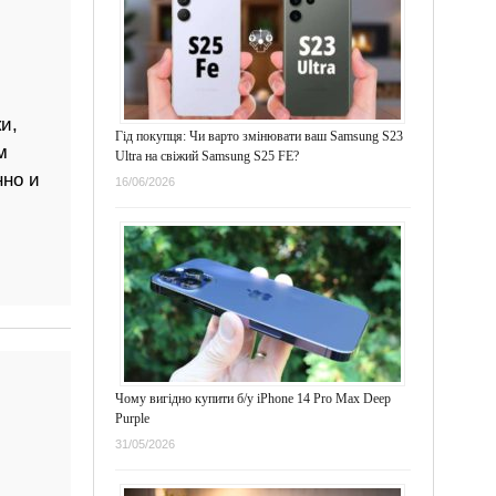
и,
Гід покупця: Чи варто змінювати ваш Samsung S23
м
Ultra на свіжий Samsung S25 FE?
но и
16/06/2026
Чому вигідно купити б/у iPhone 14 Pro Max Deep
Purple
31/05/2026