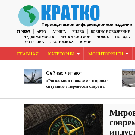
IT NEWS
АВТО
АФИША
ВИДЕО
ВОЕННОЕ ОБОЗРЕНИЕ
НЕДВИЖИМОСТЬ
НЕОБЪЯСНИМОЕ
НОВОЕ
ПОГОДА
ЭЗОТЕРИКА
ЭКОНОМИКА
ЮМОР
ГЛАВНАЯ
КАТЕГОРИИ
МОНИТОРИНГИ
Сейчас читают:
«Роскосмос» прокомментировал
ситуацию с переносом старта с
Восточного
Миров
совре
индус