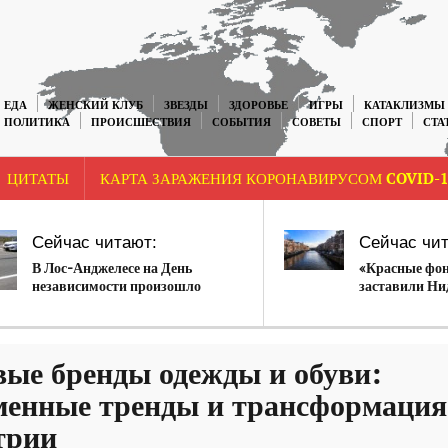
ЕДА
ЖЕНСКИЙ КЛУБ
ЗВЕЗДЫ
ЗДОРОВЬЕ
ИГРЫ
КАТАКЛИЗМЫ
ПОЛИТИКА
ПРОИСШЕСТВИЯ
СОБЫТИЯ
СОВЕТЫ
СПОРТ
СТА
ЦИТАТЫ
КАРТА ЗАРАЖЕНИЯ КОРОНАВИРУСОМ COVID-1
Сейчас читают:
Сейчас чит
В Лос-Анджелесе на День
«Красные фон
независимости произошло
заставили Ни
мощное землетрясение
отказаться от
ые бренды одежды и обуви:
менные тренды и трансформация
трии