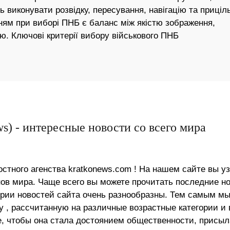
 виконувати розвідку, пересування, навігацію та прицільн
ням при виборі ПНБ є баланс між якістю зображення,
тю. Ключові критерії вибору військового ПНБ
s) - интересные новости со всего мира
стного агенства kratkonews.com ! На нашем сайте вы у
в мира. Чаще всего вы можете прочитать последние н
ории новостей сайта очень разнообразны. Тем самым м
 , рассчитанную на различные возрастные категории и 
е, чтобы она стала достоянием общественности, присыл