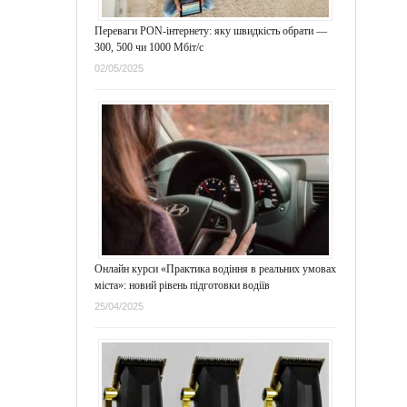
Переваги PON-інтернету: яку швидкість обрати —
300, 500 чи 1000 Мбіт/с
02/05/2025
Онлайн курси «Практика водіння в реальних умовах
міста»: новий рівень підготовки водіїв
25/04/2025