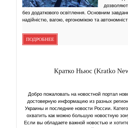
дозволяють
без додаткового освітлення. Основним завдан
надійністю, вагою, ергономікою та автономніс
ПОДРОБНЕЕ
Кратко Ньюс (Kratko New
Добро пожаловать на новостной портал ново
достоверную информацию из разных регионо
Украины и последние новости России. Катег
охватить как можно большую новостную зону
Если вы обладаете важной новостью и хотит