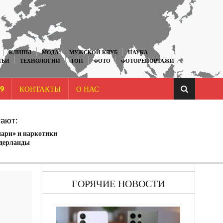
КЛИПЫ
МОДА
МУЖСКОЙ КЛУБ
НАУКА
ТЬИ
ТЕХНОЛОГИИ
ТОП
ФОТО
ФОТОРЕПОРТАЖИ
9
КОНТАКТЫ
О НАС
ают:
ари» и наркотики
дерланды
 своего имени
ГОРЯЧИЕ НОВОСТИ