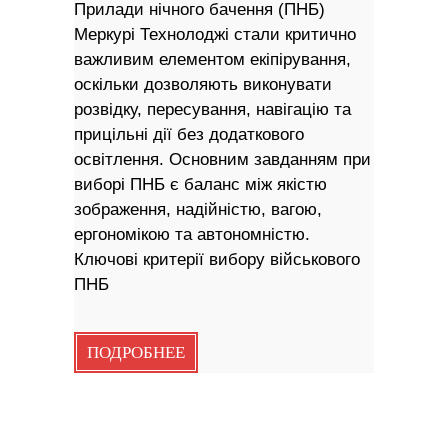
Прилади нічного бачення (ПНБ)
Меркурі Технолоджі стали критично
важливим елементом екіпірування,
оскільки дозволяють виконувати
розвідку, пересування, навігацію та
прицільні дії без додаткового
освітлення. Основним завданням при
виборі ПНБ є баланс між якістю
зображення, надійністю, вагою,
ергономікою та автономністю.
Ключові критерії вибору військового
ПНБ
ПОДРОБНЕЕ