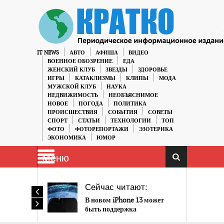
IT NEWS
АВТО
АФИША
ВИДЕО
ВОЕННОЕ ОБОЗРЕНИЕ
ЕДА
ЖЕНСКИЙ КЛУБ
ЗВЕЗДЫ
ЗДОРОВЬЕ
ИГРЫ
КАТАКЛИЗМЫ
КЛИПЫ
МОДА
МУЖСКОЙ КЛУБ
НАУКА
НЕДВИЖИМОСТЬ
НЕОБЪЯСНИМОЕ
НОВОЕ
ПОГОДА
ПОЛИТИКА
ПРОИСШЕСТВИЯ
СОБЫТИЯ
СОВЕТЫ
СПОРТ
СТАТЬИ
ТЕХНОЛОГИИ
ТОП
ФОТО
ФОТОРЕПОРТАЖИ
ЭЗОТЕРИКА
ЭКОНОМИКА
ЮМОР
Меню
Сейчас читают:
В новом iPhone 13 может
быть поддержка
спутниковой связи