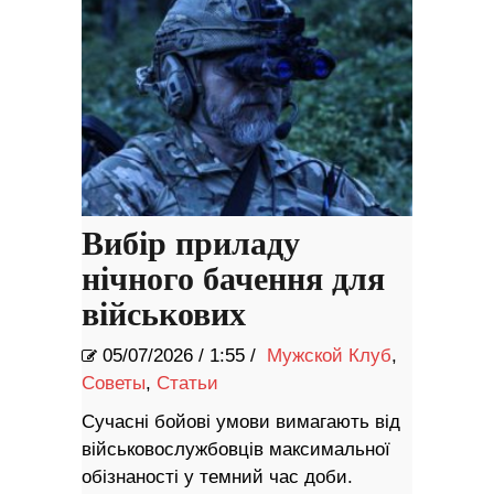
Вибір приладу
нічного бачення для
військових
05/07/2026
/
1:55 /
Мужской Клуб
,
Советы
,
Статьи
Сучасні бойові умови вимагають від
військовослужбовців максимальної
обізнаності у темний час доби.