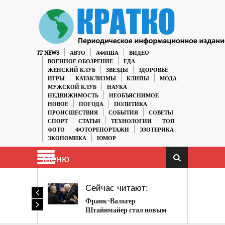
IT NEWS
АВТО
АФИША
ВИДЕО
ВОЕННОЕ ОБОЗРЕНИЕ
ЕДА
ЖЕНСКИЙ КЛУБ
ЗВЕЗДЫ
ЗДОРОВЬЕ
ИГРЫ
КАТАКЛИЗМЫ
КЛИПЫ
МОДА
МУЖСКОЙ КЛУБ
НАУКА
НЕДВИЖИМОСТЬ
НЕОБЪЯСНИМОЕ
НОВОЕ
ПОГОДА
ПОЛИТИКА
ПРОИСШЕСТВИЯ
СОБЫТИЯ
СОВЕТЫ
СПОРТ
СТАТЬИ
ТЕХНОЛОГИИ
ТОП
ФОТО
ФОТОРЕПОРТАЖИ
ЭЗОТЕРИКА
ЭКОНОМИКА
ЮМОР
Меню
Сейчас читают:
Франк-Вальтер
Штайнмайер стал новым
президентом Германии