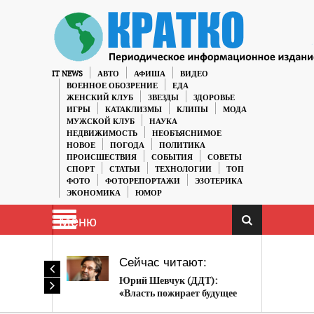
IT NEWS
АВТО
АФИША
ВИДЕО
ВОЕННОЕ ОБОЗРЕНИЕ
ЕДА
ЖЕНСКИЙ КЛУБ
ЗВЕЗДЫ
ЗДОРОВЬЕ
ИГРЫ
КАТАКЛИЗМЫ
КЛИПЫ
МОДА
МУЖСКОЙ КЛУБ
НАУКА
НЕДВИЖИМОСТЬ
НЕОБЪЯСНИМОЕ
НОВОЕ
ПОГОДА
ПОЛИТИКА
ПРОИСШЕСТВИЯ
СОБЫТИЯ
СОВЕТЫ
СПОРТ
СТАТЬИ
ТЕХНОЛОГИИ
ТОП
ФОТО
ФОТОРЕПОРТАЖИ
ЭЗОТЕРИКА
ЭКОНОМИКА
ЮМОР
Меню
Сейчас читают:
Юрий Шевчук (ДДТ):
«Власть пожирает будущее
России. » (видео)