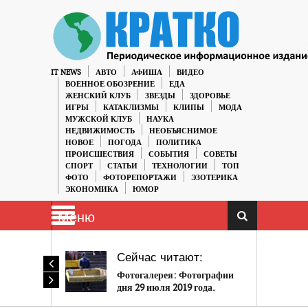
IT NEWS
АВТО
АФИША
ВИДЕО
ВОЕННОЕ ОБОЗРЕНИЕ
ЕДА
ЖЕНСКИЙ КЛУБ
ЗВЕЗДЫ
ЗДОРОВЬЕ
ИГРЫ
КАТАКЛИЗМЫ
КЛИПЫ
МОДА
МУЖСКОЙ КЛУБ
НАУКА
НЕДВИЖИМОСТЬ
НЕОБЪЯСНИМОЕ
НОВОЕ
ПОГОДА
ПОЛИТИКА
ПРОИСШЕСТВИЯ
СОБЫТИЯ
СОВЕТЫ
СПОРТ
СТАТЬИ
ТЕХНОЛОГИИ
ТОП
ФОТО
ФОТОРЕПОРТАЖИ
ЭЗОТЕРИКА
ЭКОНОМИКА
ЮМОР
Меню
Сейчас читают:
Фотогалерея: Фотографии
дня 29 июля 2019 года.