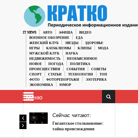
IT NEWS
АВТО
АФИША
ВИДЕО
ВОЕННОЕ ОБОЗРЕНИЕ
ЕДА
ЖЕНСКИЙ КЛУБ
ЗВЕЗДЫ
ЗДОРОВЬЕ
ИГРЫ
КАТАКЛИЗМЫ
КЛИПЫ
МОДА
МУЖСКОЙ КЛУБ
НАУКА
НЕДВИЖИМОСТЬ
НЕОБЪЯСНИМОЕ
НОВОЕ
ПОГОДА
ПОЛИТИКА
ПРОИСШЕСТВИЯ
СОБЫТИЯ
СОВЕТЫ
СПОРТ
СТАТЬИ
ТЕХНОЛОГИИ
ТОП
ФОТО
ФОТОРЕПОРТАЖИ
ЭЗОТЕРИКА
ЭКОНОМИКА
ЮМОР
Меню
Сейчас читают:
Гигантское столкновение:
тайна происхождения
спутников Марса может