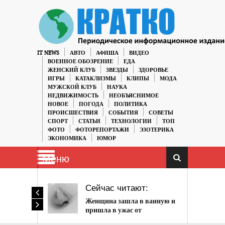
IT NEWS
АВТО
АФИША
ВИДЕО
ВОЕННОЕ ОБОЗРЕНИЕ
ЕДА
ЖЕНСКИЙ КЛУБ
ЗВЕЗДЫ
ЗДОРОВЬЕ
ИГРЫ
КАТАКЛИЗМЫ
КЛИПЫ
МОДА
МУЖСКОЙ КЛУБ
НАУКА
НЕДВИЖИМОСТЬ
НЕОБЪЯСНИМОЕ
НОВОЕ
ПОГОДА
ПОЛИТИКА
ПРОИСШЕСТВИЯ
СОБЫТИЯ
СОВЕТЫ
СПОРТ
СТАТЬИ
ТЕХНОЛОГИИ
ТОП
ФОТО
ФОТОРЕПОРТАЖИ
ЭЗОТЕРИКА
ЭКОНОМИКА
ЮМОР
Меню
Сейчас читают:
Женщина зашла в ванную и
пришла в ужас от
увиденного