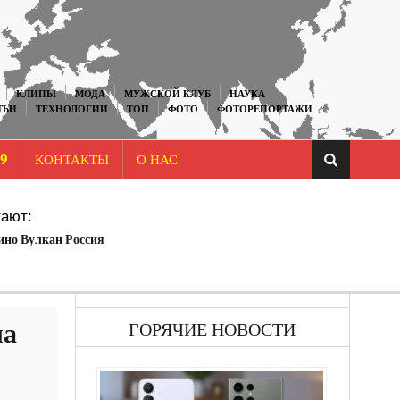
КЛИПЫ
МОДА
МУЖСКОЙ КЛУБ
НАУКА
ТЬИ
ТЕХНОЛОГИИ
ТОП
ФОТО
ФОТОРЕПОРТАЖИ
9
КОНТАКТЫ
О НАС
ают:
ино Вулкан Россия
ла
ГОРЯЧИЕ НОВОСТИ