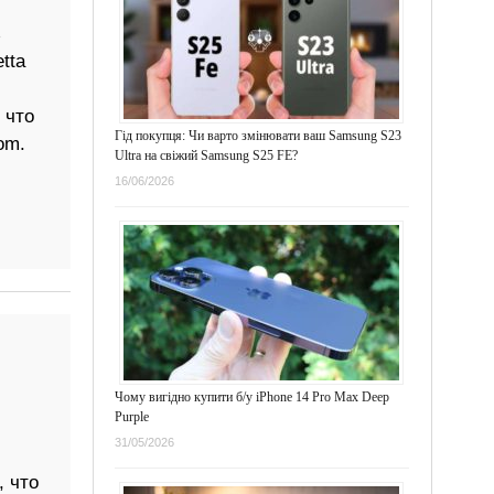
ь
tta
 что
Гід покупця: Чи варто змінювати ваш Samsung S23
om.
Ultra на свіжий Samsung S25 FE?
16/06/2026
Чому вигідно купити б/у iPhone 14 Pro Max Deep
Purple
31/05/2026
, что