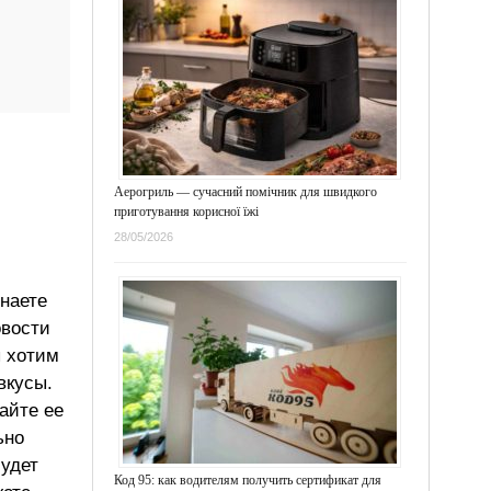
Аерогриль — сучасний помічник для швидкого
приготування корисної їжі
28/05/2026
знаете
овости
ы хотим
вкусы.
айте ее
ьно
будет
Код 95: как водителям получить сертификат для