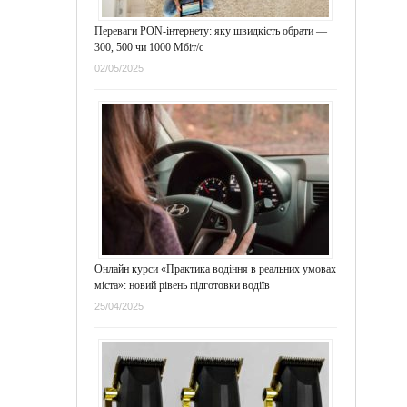
Переваги PON-інтернету: яку швидкість обрати —
300, 500 чи 1000 Мбіт/с
02/05/2025
Онлайн курси «Практика водіння в реальних умовах
міста»: новий рівень підготовки водіїв
25/04/2025