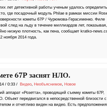
гих лет детективной работы ученым удалось определит
то, где посадочный модуль Philae в рамках миссии Rose
поверхности кометы 67P / Чурюмова-Герасименко. Филе
вой след на льду в течение миллиардов лет, показывая,
но низкую плотность, как пена, сообщает kratko-news.c
 ноября 2014 года.
мете 67P заснят НЛО.
14
/
0:33 /
Видео
,
Необъяснимое
,
Новое
ий аппарат «Розетта», проводящий съемку кометы 67P,
О. Объект передвигался в непосредственной близости с
телом и отчетливо виден на видео. Есть предположения