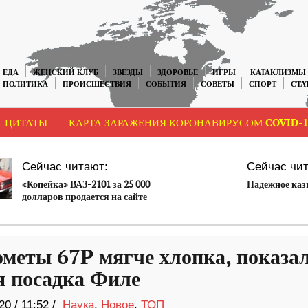
ЕДА
ЖЕНСКИЙ КЛУБ
ЗВЕЗДЫ
ЗДОРОВЬЕ
ИГРЫ
КАТАКЛИЗМЫ
ПОЛИТИКА
ПРОИСШЕСТВИЯ
СОБЫТИЯ
СОВЕТЫ
СПОРТ
СТА
ЦИТАТЫ
КАРТА ЗАРАЖЕНИЯ КОРОНАВИРУСОМ COVID-1
Сейчас читают:
Сейчас чит
«Копейка» ВАЗ-2101 за 25 000
Надежное каз
долларов продается на сайте
объявлений
ометы 67P мягче хлопка, показа
я посадка Филе
20
/
11:52 /
Наука
,
Новое
,
ТОП