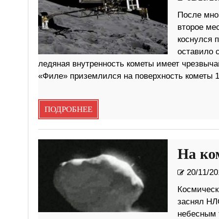
После мно
второе мес
коснулся 
оставило с
ледяная внутренность кометы имеет чрезвычай
«Филе» приземлился на поверхность кометы 12
ПОДРОБНЕЕ
На ко
20/11/20
Космическ
заснял НЛ
небесным 