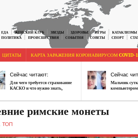
ЕДА
ЖЕНСКИЙ КЛУБ
ЗВЕЗДЫ
ЗДОРОВЬЕ
ИГРЫ
КАТАКЛИЗМЫ
ПОЛИТИКА
ПРОИСШЕСТВИЯ
СОБЫТИЯ
СОВЕТЫ
СПОРТ
СТА
ЦИТАТЫ
КАРТА ЗАРАЖЕНИЯ КОРОНАВИРУСОМ COVID-1
Сейчас читают:
Сейчас чит
Для чего требуется страхование
Мальчик сутк
КАСКО и что нужно знать,
компьютером 
оформляя полис
евние римские монеты
,
ТОП