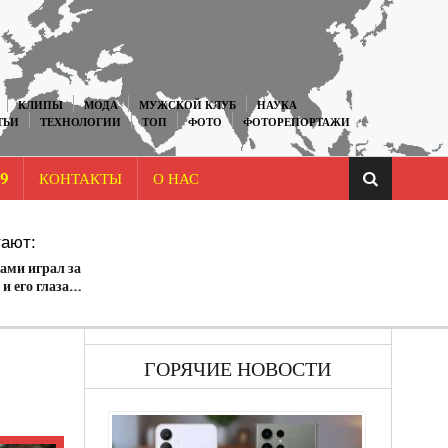
КЛИПЫ
МОДА
МУЖСКОЙ КЛУБ
НАУКА
ТЬИ
ТЕХНОЛОГИИ
ТОП
ФОТО
ФОТОРЕПОРТАЖИ
9
КОНТАКТЫ
О НАС
ают:
ами играл за
и его глаза…
ГОРЯЧИЕ НОВОСТИ