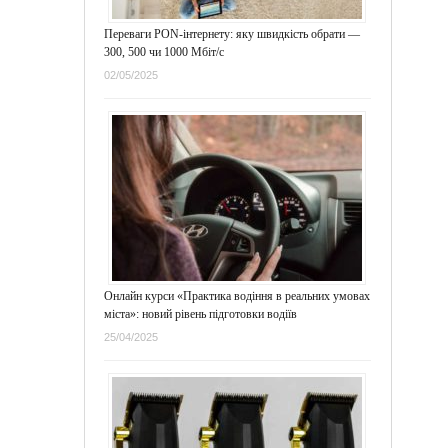
Переваги PON-інтернету: яку швидкість обрати —
300, 500 чи 1000 Мбіт/с
02/05/2025
Онлайн курси «Практика водіння в реальних умовах
міста»: новий рівень підготовки водіїв
25/04/2025