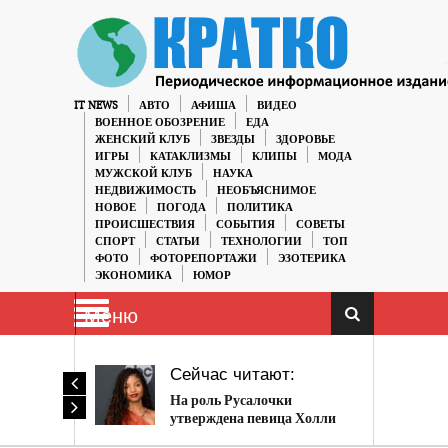
IT NEWS
АВТО
АФИША
ВИДЕО
ВОЕННОЕ ОБОЗРЕНИЕ
ЕДА
ЖЕНСКИЙ КЛУБ
ЗВЕЗДЫ
ЗДОРОВЬЕ
ИГРЫ
КАТАКЛИЗМЫ
КЛИПЫ
МОДА
МУЖСКОЙ КЛУБ
НАУКА
НЕДВИЖИМОСТЬ
НЕОБЪЯСНИМОЕ
НОВОЕ
ПОГОДА
ПОЛИТИКА
ПРОИСШЕСТВИЯ
СОБЫТИЯ
СОВЕТЫ
СПОРТ
СТАТЬИ
ТЕХНОЛОГИИ
ТОП
ФОТО
ФОТОРЕПОРТАЖИ
ЭЗОТЕРИКА
ЭКОНОМИКА
ЮМОР
Меню
Сейчас читают:
На роль Русалочки
утверждена певица Холли
Бейли