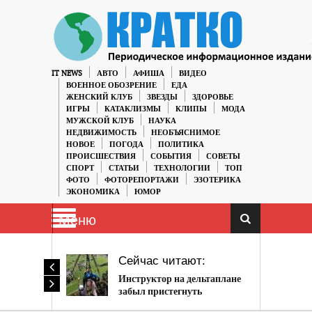
IT NEWS
АВТО
АФИША
ВИДЕО
ВОЕННОЕ ОБОЗРЕНИЕ
ЕДА
ЖЕНСКИЙ КЛУБ
ЗВЕЗДЫ
ЗДОРОВЬЕ
ИГРЫ
КАТАКЛИЗМЫ
КЛИПЫ
МОДА
МУЖСКОЙ КЛУБ
НАУКА
НЕДВИЖИМОСТЬ
НЕОБЪЯСНИМОЕ
НОВОЕ
ПОГОДА
ПОЛИТИКА
ПРОИСШЕСТВИЯ
СОБЫТИЯ
СОВЕТЫ
СПОРТ
СТАТЬИ
ТЕХНОЛОГИИ
ТОП
ФОТО
ФОТОРЕПОРТАЖИ
ЭЗОТЕРИКА
ЭКОНОМИКА
ЮМОР
Меню
Сейчас читают:
Инструктор на дельтаплане
забыл пристегнуть
пассажира и они едва не