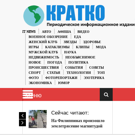
IT NEWS
АВТО
АФИША
ВИДЕО
ВОЕННОЕ ОБОЗРЕНИЕ
ЕДА
ЖЕНСКИЙ КЛУБ
ЗВЕЗДЫ
ЗДОРОВЬЕ
ИГРЫ
КАТАКЛИЗМЫ
КЛИПЫ
МОДА
МУЖСКОЙ КЛУБ
НАУКА
НЕДВИЖИМОСТЬ
НЕОБЪЯСНИМОЕ
НОВОЕ
ПОГОДА
ПОЛИТИКА
ПРОИСШЕСТВИЯ
СОБЫТИЯ
СОВЕТЫ
СПОРТ
СТАТЬИ
ТЕХНОЛОГИИ
ТОП
ФОТО
ФОТОРЕПОРТАЖИ
ЭЗОТЕРИКА
ЭКОНОМИКА
ЮМОР
Меню
Сейчас читают:
На Филиппинах произошло
землетрясение магнитудой
6.6 балла, есть разрушения