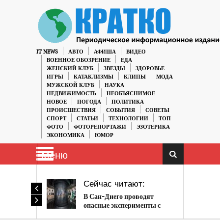
IT NEWS
АВТО
АФИША
ВИДЕО
ВОЕННОЕ ОБОЗРЕНИЕ
ЕДА
ЖЕНСКИЙ КЛУБ
ЗВЕЗДЫ
ЗДОРОВЬЕ
ИГРЫ
КАТАКЛИЗМЫ
КЛИПЫ
МОДА
МУЖСКОЙ КЛУБ
НАУКА
НЕДВИЖИМОСТЬ
НЕОБЪЯСНИМОЕ
НОВОЕ
ПОГОДА
ПОЛИТИКА
ПРОИСШЕСТВИЯ
СОБЫТИЯ
СОВЕТЫ
СПОРТ
СТАТЬИ
ТЕХНОЛОГИИ
ТОП
ФОТО
ФОТОРЕПОРТАЖИ
ЭЗОТЕРИКА
ЭКОНОМИКА
ЮМОР
Меню
Сейчас читают:
В Сан-Диего проводят
опасные эксперименты с
ядерным реактором