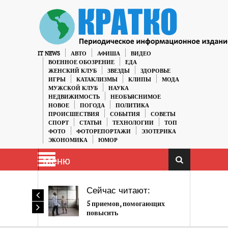
IT NEWS
АВТО
АФИША
ВИДЕО
ВОЕННОЕ ОБОЗРЕНИЕ
ЕДА
ЖЕНСКИЙ КЛУБ
ЗВЕЗДЫ
ЗДОРОВЬЕ
ИГРЫ
КАТАКЛИЗМЫ
КЛИПЫ
МОДА
МУЖСКОЙ КЛУБ
НАУКА
НЕДВИЖИМОСТЬ
НЕОБЪЯСНИМОЕ
НОВОЕ
ПОГОДА
ПОЛИТИКА
ПРОИСШЕСТВИЯ
СОБЫТИЯ
СОВЕТЫ
СПОРТ
СТАТЬИ
ТЕХНОЛОГИИ
ТОП
ФОТО
ФОТОРЕПОРТАЖИ
ЭЗОТЕРИКА
ЭКОНОМИКА
ЮМОР
Меню
Сейчас читают:
5 приемов, помогающих
повысить
производительность труда