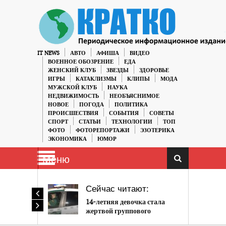
IT NEWS
АВТО
АФИША
ВИДЕО
ВОЕННОЕ ОБОЗРЕНИЕ
ЕДА
ЖЕНСКИЙ КЛУБ
ЗВЕЗДЫ
ЗДОРОВЬЕ
ИГРЫ
КАТАКЛИЗМЫ
КЛИПЫ
МОДА
МУЖСКОЙ КЛУБ
НАУКА
НЕДВИЖИМОСТЬ
НЕОБЪЯСНИМОЕ
НОВОЕ
ПОГОДА
ПОЛИТИКА
ПРОИСШЕСТВИЯ
СОБЫТИЯ
СОВЕТЫ
СПОРТ
СТАТЬИ
ТЕХНОЛОГИИ
ТОП
ФОТО
ФОТОРЕПОРТАЖИ
ЭЗОТЕРИКА
ЭКОНОМИКА
ЮМОР
Меню
Сейчас читают:
14-летняя девочка стала
жертвой группового
изнасилования в Валенсии