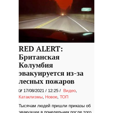
RED ALERT:
Британская
Колумбия
эвакуируется из-за
лесных пожаров
17/08/2021
/
12:25 /
Видео
,
Катаклизмы
,
Новое
,
ТОП
Тысячам людей пришли приказы об
эвакуации в понедельник после того,