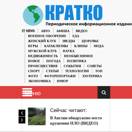
IT NEWS
АВТО
АФИША
ВИДЕО
ВОЕННОЕ ОБОЗРЕНИЕ
ЕДА
ЖЕНСКИЙ КЛУБ
ЗВЕЗДЫ
ЗДОРОВЬЕ
ИГРЫ
КАТАКЛИЗМЫ
КЛИПЫ
МОДА
МУЖСКОЙ КЛУБ
НАУКА
НЕДВИЖИМОСТЬ
НЕОБЪЯСНИМОЕ
НОВОЕ
ПОГОДА
ПОЛИТИКА
ПРОИСШЕСТВИЯ
СОБЫТИЯ
СОВЕТЫ
СПОРТ
СТАТЬИ
ТЕХНОЛОГИИ
ТОП
ФОТО
ФОТОРЕПОРТАЖИ
ЭЗОТЕРИКА
ЭКОНОМИКА
ЮМОР
Меню
Сейчас читают:
В Англии обнаружено место
крушения НЛО (ВИДЕО)