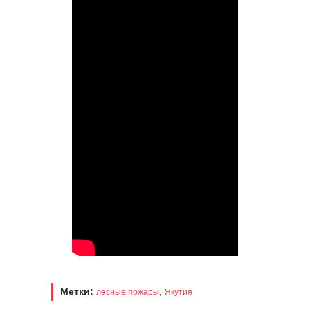
Метки:
,
лесные пожары
Якутия