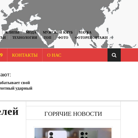
КЛИПЫ
МОДА
МУЖСКОЙ КЛУБ
НАУКА
ТЬИ
ТЕХНОЛОГИИ
ТОП
ФОТО
ФОТОРЕПОРТАЖИ
9
КОНТАКТЫ
О НАС
ают:
абатывает свой
илотный ударный
елей
ГОРЯЧИЕ НОВОСТИ