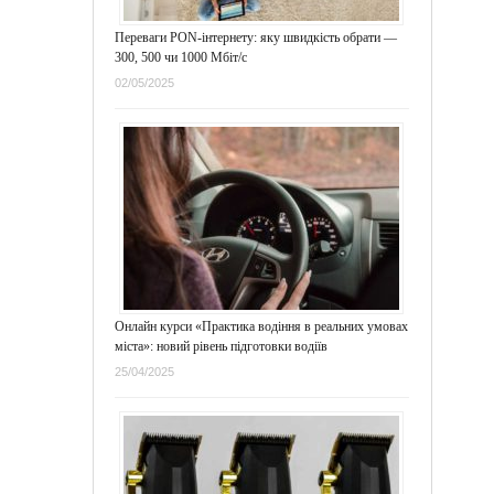
Переваги PON-інтернету: яку швидкість обрати —
300, 500 чи 1000 Мбіт/с
02/05/2025
Онлайн курси «Практика водіння в реальних умовах
міста»: новий рівень підготовки водіїв
25/04/2025