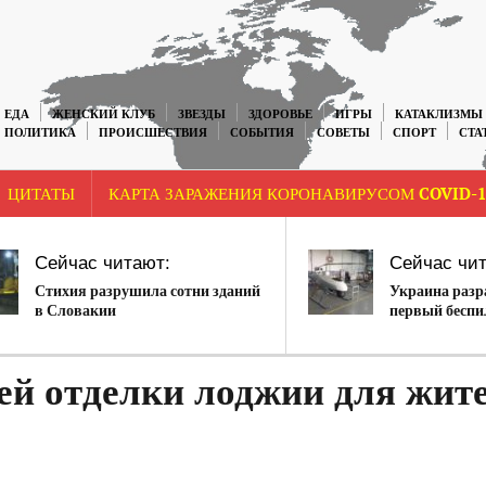
ЕДА
ЖЕНСКИЙ КЛУБ
ЗВЕЗДЫ
ЗДОРОВЬЕ
ИГРЫ
КАТАКЛИЗМЫ
ПОЛИТИКА
ПРОИСШЕСТВИЯ
СОБЫТИЯ
СОВЕТЫ
СПОРТ
СТА
ЦИТАТЫ
КАРТА ЗАРАЖЕНИЯ КОРОНАВИРУСОМ COVID-1
Сейчас читают:
Сейчас чит
Стихия разрушила сотни зданий
Украина разр
в Словакии
первый бесп
вертолет
ей отделки лоджии для жит