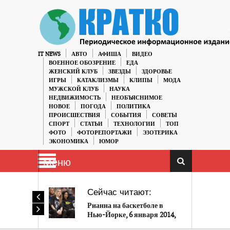
IT NEWS
АВТО
АФИША
ВИДЕО
ВОЕННОЕ ОБОЗРЕНИЕ
ЕДА
ЖЕНСКИЙ КЛУБ
ЗВЕЗДЫ
ЗДОРОВЬЕ
ИГРЫ
КАТАКЛИЗМЫ
КЛИПЫ
МОДА
МУЖСКОЙ КЛУБ
НАУКА
НЕДВИЖИМОСТЬ
НЕОБЪЯСНИМОЕ
НОВОЕ
ПОГОДА
ПОЛИТИКА
ПРОИСШЕСТВИЯ
СОБЫТИЯ
СОВЕТЫ
СПОРТ
СТАТЬИ
ТЕХНОЛОГИИ
ТОП
ФОТО
ФОТОРЕПОРТАЖИ
ЭЗОТЕРИКА
ЭКОНОМИКА
ЮМОР
Меню
Сейчас читают:
Рианна на баскетболе в
Нью-Йорке, 6 января 2014,
12 фото