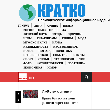
IT NEWS
АВТО
АФИША
ВИДЕО
ВОЕННОЕ ОБОЗРЕНИЕ
ЕДА
ЖЕНСКИЙ КЛУБ
ЗВЕЗДЫ
ЗДОРОВЬЕ
ИГРЫ
КАТАКЛИЗМЫ
КЛИПЫ
МОДА
МУЖСКОЙ КЛУБ
НАУКА
НЕДВИЖИМОСТЬ
НЕОБЪЯСНИМОЕ
НОВОЕ
ПОГОДА
ПОЛИТИКА
ПРОИСШЕСТВИЯ
СОБЫТИЯ
СОВЕТЫ
СПОРТ
СТАТЬИ
ТЕХНОЛОГИИ
ТОП
ФОТО
ФОТОРЕПОРТАЖИ
ЭЗОТЕРИКА
ЭКОНОМИКА
ЮМОР
Меню
Сейчас читают:
Крым боится на фоне
радости через год после
присоединения к России