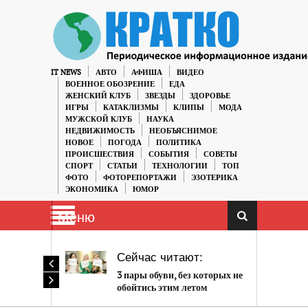
IT NEWS
АВТО
АФИША
ВИДЕО
ВОЕННОЕ ОБОЗРЕНИЕ
ЕДА
ЖЕНСКИЙ КЛУБ
ЗВЕЗДЫ
ЗДОРОВЬЕ
ИГРЫ
КАТАКЛИЗМЫ
КЛИПЫ
МОДА
МУЖСКОЙ КЛУБ
НАУКА
НЕДВИЖИМОСТЬ
НЕОБЪЯСНИМОЕ
НОВОЕ
ПОГОДА
ПОЛИТИКА
ПРОИСШЕСТВИЯ
СОБЫТИЯ
СОВЕТЫ
СПОРТ
СТАТЬИ
ТЕХНОЛОГИИ
ТОП
ФОТО
ФОТОРЕПОРТАЖИ
ЭЗОТЕРИКА
ЭКОНОМИКА
ЮМОР
Меню
Сейчас читают:
3 пары обуви, без которых не
обойтись этим летом