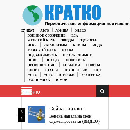
IT NEWS
АВТО
АФИША
ВИДЕО
ВОЕННОЕ ОБОЗРЕНИЕ
ЕДА
ЖЕНСКИЙ КЛУБ
ЗВЕЗДЫ
ЗДОРОВЬЕ
ИГРЫ
КАТАКЛИЗМЫ
КЛИПЫ
МОДА
МУЖСКОЙ КЛУБ
НАУКА
НЕДВИЖИМОСТЬ
НЕОБЪЯСНИМОЕ
НОВОЕ
ПОГОДА
ПОЛИТИКА
ПРОИСШЕСТВИЯ
СОБЫТИЯ
СОВЕТЫ
СПОРТ
СТАТЬИ
ТЕХНОЛОГИИ
ТОП
ФОТО
ФОТОРЕПОРТАЖИ
ЭЗОТЕРИКА
ЭКОНОМИКА
ЮМОР
Меню
Сейчас читают:
Ворона напала на дрон
службы доставки (ВИДЕО)