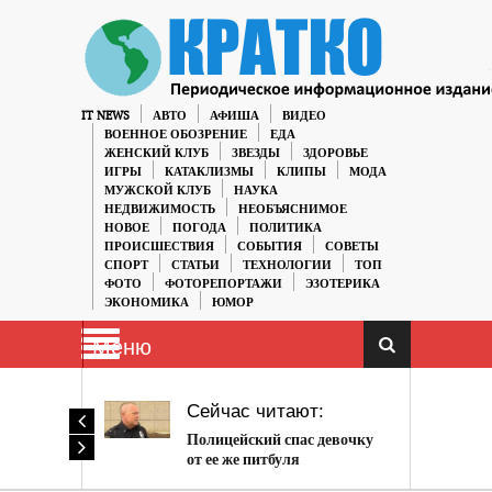
IT NEWS
АВТО
АФИША
ВИДЕО
ВОЕННОЕ ОБОЗРЕНИЕ
ЕДА
ЖЕНСКИЙ КЛУБ
ЗВЕЗДЫ
ЗДОРОВЬЕ
ИГРЫ
КАТАКЛИЗМЫ
КЛИПЫ
МОДА
МУЖСКОЙ КЛУБ
НАУКА
НЕДВИЖИМОСТЬ
НЕОБЪЯСНИМОЕ
НОВОЕ
ПОГОДА
ПОЛИТИКА
ПРОИСШЕСТВИЯ
СОБЫТИЯ
СОВЕТЫ
СПОРТ
СТАТЬИ
ТЕХНОЛОГИИ
ТОП
ФОТО
ФОТОРЕПОРТАЖИ
ЭЗОТЕРИКА
ЭКОНОМИКА
ЮМОР
Меню
Сейчас читают:
Полицейский спас девочку
от ее же питбуля