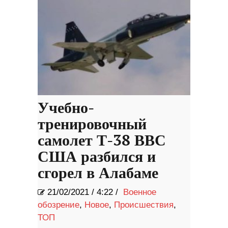
Учебно-
тренировочный
самолет Т-38 ВВС
США разбился и
сгорел в Алабаме
21/02/2021
/
4:22 /
Военное
обозрение
,
Новое
,
Происшествия
,
ТОП