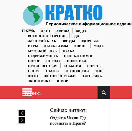
IT NEWS
АВТО
АФИША
ВИДЕО
ВОЕННОЕ ОБОЗРЕНИЕ
ЕДА
ЖЕНСКИЙ КЛУБ
ЗВЕЗДЫ
ЗДОРОВЬЕ
ИГРЫ
КАТАКЛИЗМЫ
КЛИПЫ
МОДА
МУЖСКОЙ КЛУБ
НАУКА
НЕДВИЖИМОСТЬ
НЕОБЪЯСНИМОЕ
НОВОЕ
ПОГОДА
ПОЛИТИКА
ПРОИСШЕСТВИЯ
СОБЫТИЯ
СОВЕТЫ
СПОРТ
СТАТЬИ
ТЕХНОЛОГИИ
ТОП
ФОТО
ФОТОРЕПОРТАЖИ
ЭЗОТЕРИКА
ЭКОНОМИКА
ЮМОР
Меню
Сейчас читают:
Отдых в Чехии. Где
побывать в Праге?