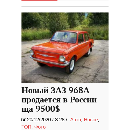
Новый ЗАЗ 968А
продается в России
ща 9500$
20/12/2020
/
3:28 /
Авто
,
Новое
,
ТОП
,
Фото