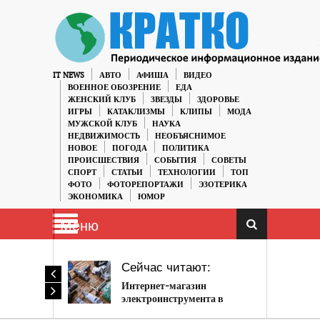
IT NEWS
АВТО
АФИША
ВИДЕО
ВОЕННОЕ ОБОЗРЕНИЕ
ЕДА
ЖЕНСКИЙ КЛУБ
ЗВЕЗДЫ
ЗДОРОВЬЕ
ИГРЫ
КАТАКЛИЗМЫ
КЛИПЫ
МОДА
МУЖСКОЙ КЛУБ
НАУКА
НЕДВИЖИМОСТЬ
НЕОБЪЯСНИМОЕ
НОВОЕ
ПОГОДА
ПОЛИТИКА
ПРОИСШЕСТВИЯ
СОБЫТИЯ
СОВЕТЫ
СПОРТ
СТАТЬИ
ТЕХНОЛОГИИ
ТОП
ФОТО
ФОТОРЕПОРТАЖИ
ЭЗОТЕРИКА
ЭКОНОМИКА
ЮМОР
Меню
Сейчас читают:
Интернет-магазин
электроинструмента в
Крыму, Симферополе