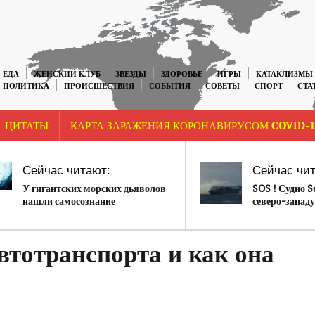
ЕДА
ЖЕНСКИЙ КЛУБ
ЗВЕЗДЫ
ЗДОРОВЬЕ
ИГРЫ
КАТАКЛИЗМЫ
ПОЛИТИКА
ПРОИСШЕСТВИЯ
СОБЫТИЯ
СОВЕТЫ
СПОРТ
СТА
ЦИТАТЫ
КАРТА ЗАРАЖЕНИЯ КОРОНАВИРУСОМ COVID-1
Сейчас читают:
Сейчас чит
У гигантских морских дьяволов
SOS ! Судно S
нашли самосознание
северо-западу
втотранспорта и как она