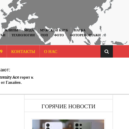
КЛИПЫ
МОДА
МУЖСКОЙ КЛУБ
НАУКА
ТЬИ
ТЕХНОЛОГИИ
ТОП
ФОТО
ФОТОРЕПОРТАЖИ
9
КОНТАКТЫ
О НАС
ают:
erenity Ace горит к
 от Гавайев.
ГОРЯЧИЕ НОВОСТИ