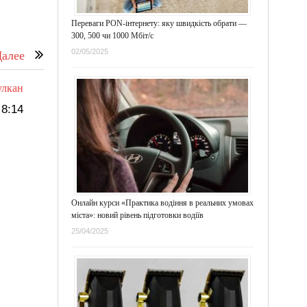
Переваги PON-інтернету: яку швидкість обрати —
300, 500 чи 1000 Мбіт/с
02/05/2025
алее
улкан
8:14
Онлайн курси «Практика водіння в реальних умовах
міста»: новий рівень підготовки водіїв
25/04/2025