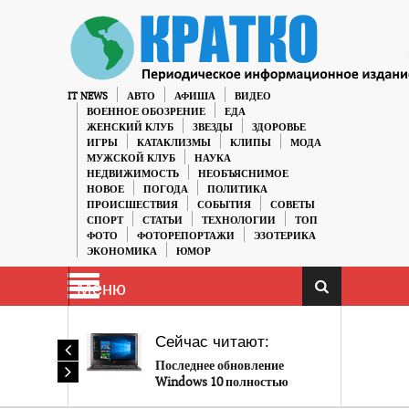
IT NEWS
АВТО
АФИША
ВИДЕО
ВОЕННОЕ ОБОЗРЕНИЕ
ЕДА
ЖЕНСКИЙ КЛУБ
ЗВЕЗДЫ
ЗДОРОВЬЕ
ИГРЫ
КАТАКЛИЗМЫ
КЛИПЫ
МОДА
МУЖСКОЙ КЛУБ
НАУКА
НЕДВИЖИМОСТЬ
НЕОБЪЯСНИМОЕ
НОВОЕ
ПОГОДА
ПОЛИТИКА
ПРОИСШЕСТВИЯ
СОБЫТИЯ
СОВЕТЫ
СПОРТ
СТАТЬИ
ТЕХНОЛОГИИ
ТОП
ФОТО
ФОТОРЕПОРТАЖИ
ЭЗОТЕРИКА
ЭКОНОМИКА
ЮМОР
Меню
Сейчас читают:
Последнее обновление
Windows 10 полностью
сфокусировано на Cortana