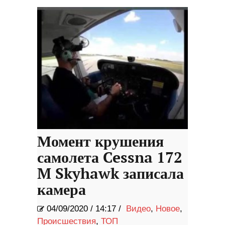
Момент крушения
самолета Cessna 172
M Skyhawk записала
камера
04/09/2020
/
14:17 /
Видео
,
Новое
,
Происшествия
,
ТОП