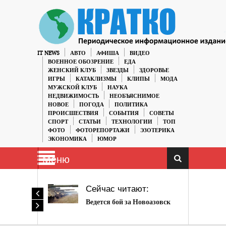
IT NEWS
АВТО
АФИША
ВИДЕО
ВОЕННОЕ ОБОЗРЕНИЕ
ЕДА
ЖЕНСКИЙ КЛУБ
ЗВЕЗДЫ
ЗДОРОВЬЕ
ИГРЫ
КАТАКЛИЗМЫ
КЛИПЫ
МОДА
МУЖСКОЙ КЛУБ
НАУКА
НЕДВИЖИМОСТЬ
НЕОБЪЯСНИМОЕ
НОВОЕ
ПОГОДА
ПОЛИТИКА
ПРОИСШЕСТВИЯ
СОБЫТИЯ
СОВЕТЫ
СПОРТ
СТАТЬИ
ТЕХНОЛОГИИ
ТОП
ФОТО
ФОТОРЕПОРТАЖИ
ЭЗОТЕРИКА
ЭКОНОМИКА
ЮМОР
Меню
Сейчас читают:
Ведется бой за Новоазовск