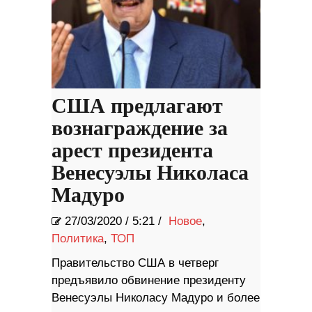
США предлагают
вознаграждение за
арест президента
Венесуэлы Николаса
Мадуро
27/03/2020
/
5:21 /
Новое
,
Политика
,
ТОП
Правительство США в четверг
предъявило обвинение президенту
Венесуэлы Николасу Мадуро и более