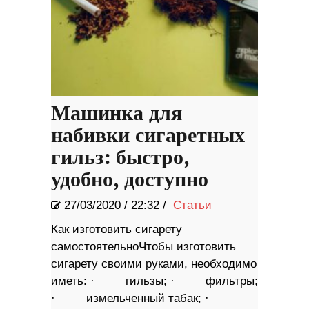
Машинка для
набивки сигаретных
гильз: быстро,
удобно, доступно
27/03/2020
/
22:32 /
Статьи
Как изготовить сигарету
самостоятельноЧтобы изготовить
сигарету своими руками, необходимо
иметь: · гильзы; · фильтры;
· измельченный табак; ·