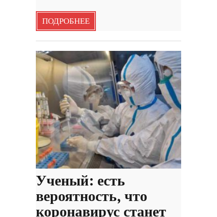
ПОДРОБНЕЕ
Ученый: есть
вероятность, что
коронавирус станет