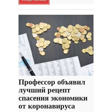
Профессор объявил
лучший рецепт
спасения экономики
от коронавируса