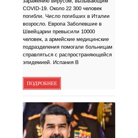
заражению вирусом, вызывающим
COVID-19. Около 22 300 человек
погибли. Число погибших в Италии
возросло. Европа Заболевшие в
Швейцарии превысили 10000
человек, а армейские медицинские
подразделения помогали больницам
справляться с распространяющейся
эпидемией. Испания В
ПОДРОБНЕЕ