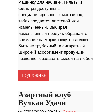
машинку для набивки. Гильзы и
фильтры доступны в
специализированных магазинах,
табак продается листовой или
измельченный. Выбирая
измельченный продукт, обращайте
внимание на маркировку, он должен
быть не трубочный, а сигаретный.
Широкий ассортимент продукции
позволяет создавать смеси на любой
ПОДРОБНЕЕ
Азартный клуб
Вулкан Удачи