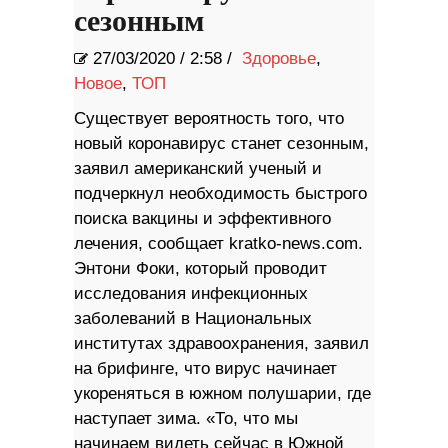
сезонным
27/03/2020
/
2:58 /
Здоровье
,
Новое
,
ТОП
Существует вероятность того, что
новый коронавирус станет сезонным,
заявил американский ученый и
подчеркнул необходимость быстрого
поиска вакцины и эффективного
лечения, сообщает kratko-news.com.
Энтони Фоки, который проводит
исследования инфекционных
заболеваний в Национальных
институтах здравоохранения, заявил
на брифинге, что вирус начинает
укореняться в южном полушарии, где
наступает зима. «То, что мы
начинаем видеть сейчас в Южной