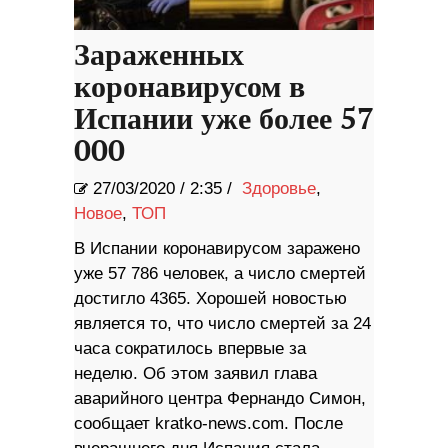
Зараженных
коронавирусом в
Испании уже более 57
000
27/03/2020
/
2:35 /
Здоровье
,
Новое
,
ТОП
В Испании коронавирусом заражено
уже 57 786 человек, а число смертей
достигло 4365. Хорошей новостью
является то, что число смертей за 24
часа сократилось впервые за
неделю. Об этом заявил глава
аварийного центра Фернандо Симон,
сообщает kratko-news.com. После