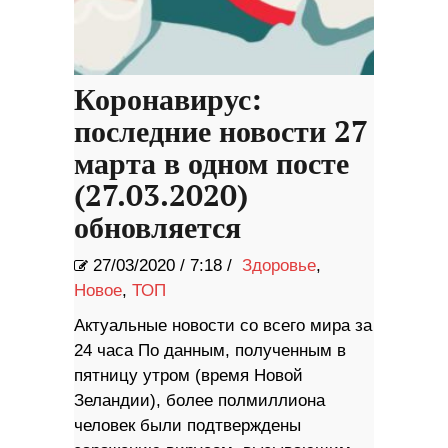
Коронавирус:
последние новости 27
марта в одном посте
(27.03.2020)
обновляется
27/03/2020
/
7:18 /
Здоровье
,
Новое
,
ТОП
Актуальные новости со всего мира за
24 часа По данным, полученным в
пятницу утром (время Новой
Зеландии), более полмиллиона
человек были подтверждены