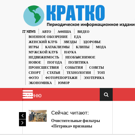
IT NEWS
АВТО
АФИША
ВИДЕО
ВОЕННОЕ ОБОЗРЕНИЕ
ЕДА
ЖЕНСКИЙ КЛУБ
ЗВЕЗДЫ
ЗДОРОВЬЕ
ИГРЫ
КАТАКЛИЗМЫ
КЛИПЫ
МОДА
МУЖСКОЙ КЛУБ
НАУКА
НЕДВИЖИМОСТЬ
НЕОБЪЯСНИМОЕ
НОВОЕ
ПОГОДА
ПОЛИТИКА
ПРОИСШЕСТВИЯ
СОБЫТИЯ
СОВЕТЫ
СПОРТ
СТАТЬИ
ТЕХНОЛОГИИ
ТОП
ФОТО
ФОТОРЕПОРТАЖИ
ЭЗОТЕРИКА
ЭКОНОМИКА
ЮМОР
Меню
Сейчас читают:
Очистительные фильтры
«Петрика» признаны
опасными для жизни.