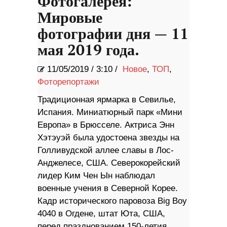
Фотогалерея:
Мировые
фотографии дня — 11
мая 2019 года.
11/05/2019
/
3:10 /
Новое
,
ТОП
,
Фоторепортажи
Традиционная ярмарка в Севилье,
Испания. Миниатюрный парк «Мини
Европа» в Брюсселе. Актриса Энн
Хэтэуэй была удостоена звезды на
Голливудской аллее славы в Лос-
Анджелесе, США. Северокорейский
лидер Ким Чен Ын наблюдал
военные учения в Северной Корее.
Кадр исторического паровоза Big Boy
4040 в Огдене, штат Юта, США,
перед празднованием 150-летия