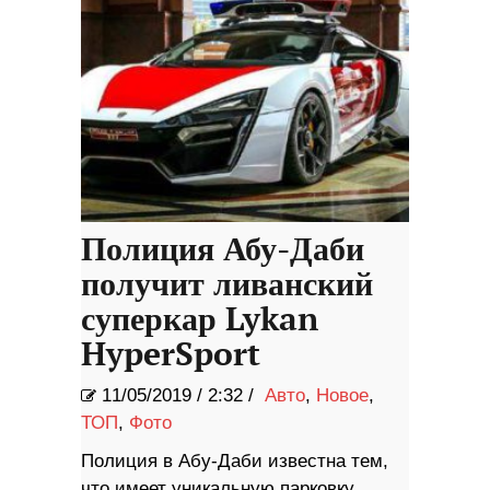
Полиция Абу-Даби
получит ливанский
суперкар Lykan
HyperSport
11/05/2019
/
2:32 /
Авто
,
Новое
,
ТОП
,
Фото
Полиция в Абу-Даби известна тем,
что имеет уникальную парковку