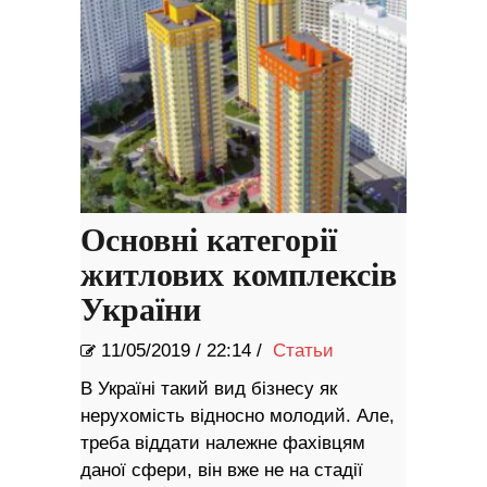
Основні категорії
житлових комплексів
України
11/05/2019
/
22:14 /
Статьи
В Україні такий вид бізнесу як
нерухомість відносно молодий. Але,
треба віддати належне фахівцям
даної сфери, він вже не на стадії