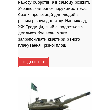
набору оборотів, а в самому розквіті.
Український ринок нерухомості має
безліч пропозицій для людей з
різним рівнем достатку. Наприклад,
ЖК Традиція, який складається з
декількох будівель, може
запропонувати квартири різного
планування і різної площі.
ПОДРОБНЕЕ