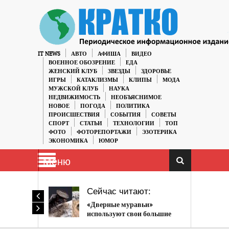
IT NEWS
АВТО
АФИША
ВИДЕО
ВОЕННОЕ ОБОЗРЕНИЕ
ЕДА
ЖЕНСКИЙ КЛУБ
ЗВЕЗДЫ
ЗДОРОВЬЕ
ИГРЫ
КАТАКЛИЗМЫ
КЛИПЫ
МОДА
МУЖСКОЙ КЛУБ
НАУКА
НЕДВИЖИМОСТЬ
НЕОБЪЯСНИМОЕ
НОВОЕ
ПОГОДА
ПОЛИТИКА
ПРОИСШЕСТВИЯ
СОБЫТИЯ
СОВЕТЫ
СПОРТ
СТАТЬИ
ТЕХНОЛОГИИ
ТОП
ФОТО
ФОТОРЕПОРТАЖИ
ЭЗОТЕРИКА
ЭКОНОМИКА
ЮМОР
Меню
Сейчас читают:
«Дверные муравьи»
используют свои большие
плоские головы в качестве