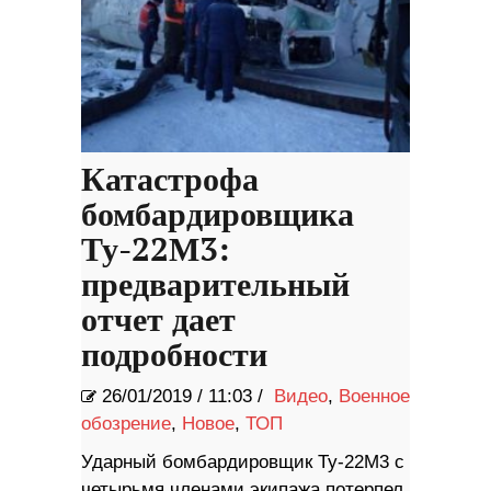
Катастрофа
бомбардировщика
Ту-22М3:
предварительный
отчет дает
подробности
26/01/2019
/
11:03 /
Видео
,
Военное
обозрение
,
Новое
,
ТОП
Ударный бомбардировщик Ту-22М3 с
четырьмя членами экипажа потерпел