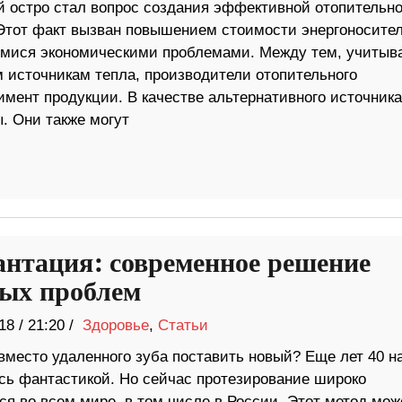
 остро стал вопрос создания эффективной отопительн
Этот факт вызван повышением стоимости энергоносител
мися экономическими проблемами. Между тем, учитыв
 источникам тепла, производители отопительного
мент продукции. В качестве альтернативного источника
. Они также могут
нтация: современное решение
ых проблем
18
/
21:20 /
Здоровье
,
Статьи
вместо удаленного зуба поставить новый? Еще лет 40 н
ось фантастикой. Но сейчас протезирование широко
ся во всем мире, в том числе в России. Этот метод мож