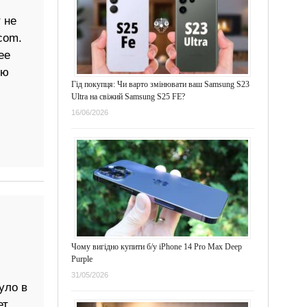
 не
com.
ее
ую
Гід покупця: Чи варто змінювати ваш Samsung S23
Ultra на свіжий Samsung S25 FE?
16/06/2026
Чому вигідно купити б/у iPhone 14 Pro Max Deep
Purple
31/05/2026
уло в
ет