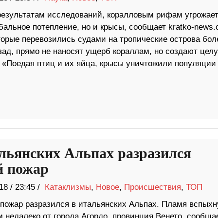
результатам исследований, коралловым рифам угрожает
бальное потепление, но и крысы, сообщает kratko-news.
торые перевозились судами на тропические острова бол
зад, прямо не наносят ущерб кораллам, но создают цел
. «Поедая птиц и их яйца, крысы уничтожили популяции
льянских Альпах разразился
й пожар
18
/
23:45 /
Катаклизмы
,
Новое
,
Происшествия
,
ТОП
пожар разразился в итальянских Альпах. Пламя вспыхн
 ​​недалеко от города Агордо, провинция Венето, сообща