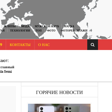
КЛИПЫ
МОДА
МУЖСКОЙ КЛУБ
НАУКА
ТЬИ
ТЕХНОЛОГИИ
ТОП
ФОТО
ФОТОРЕПОРТАЖИ
9
КОНТАКТЫ
О НАС
ают:
— главный
la Semi
ГОРЯЧИЕ НОВОСТИ