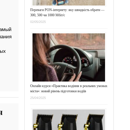
Переваги PON-інтернету: яку швидкість обрати —
300, 500 чи 1000 Мбіт/с
02/05/2025
самый
пания
ных
Онлайн курси «Практика водіння в реальних умовах
міста»: новий рівень підготовки водіїв
25/04/2025
я