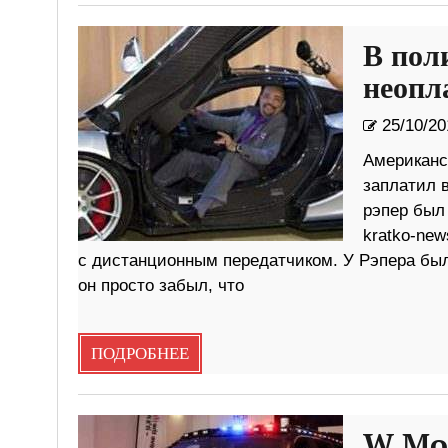
В пол
неопл
25/10/20
Американск
заплатил 
рэпер был
kratko-new
с дистанционным передатчиком. У Рэпера был
он просто забыл, что
ПОДРОБНЕЕ
W Mot