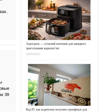
вах.
Аерогриль — сучасний помічник для швидкого
приготування корисної їжі
28/05/2026
ы
ковые
ли 39
Код 95: как водителям получить сертификат для