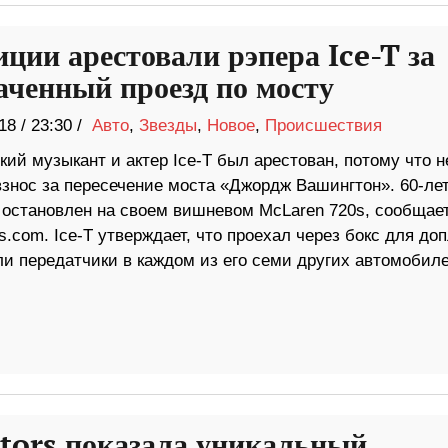
иции арестовали рэпера Ice-T за
аченный проезд по мосту
18
/
23:30 /
Авто
,
Звезды
,
Новое
,
Происшествия
ий музыкант и актер Ice-T был арестован, потому что н
взнос за пересечение моста «Джордж Вашингтон». 60-ле
 остановлен на своем вишневом McLaren 720s, сообщае
s.com. Ice-T утверждает, что проехал через бокс для до
и передатчики в каждом из его семи других автомобиле
ors показала уникальный