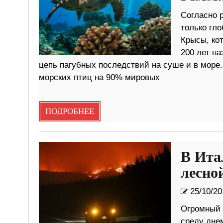
Согласно 
только гло
Крысы, ко
200 лет на
цепь пагубных последствий на суше и в море
морских птиц на 90% мировых
ПОДРОБНЕЕ
В Ита
лесно
25/10/20
Огромный 
среду днем