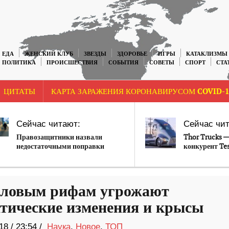
ЕДА
ЖЕНСКИЙ КЛУБ
ЗВЕЗДЫ
ЗДОРОВЬЕ
ИГРЫ
КАТАКЛИЗМЫ
ПОЛИТИКА
ПРОИСШЕСТВИЯ
СОБЫТИЯ
СОВЕТЫ
СПОРТ
СТА
ЦИТАТЫ
КАРТА ЗАРАЖЕНИЯ КОРОНАВИРУСОМ COVID-1
Сейчас читают:
Сейчас чит
Правозащитники назвали
Thor Trucks 
недостаточными поправки
конкурент Tes
Путина об «иноагентах»
ловым рифам угрожают
тические изменения и крысы
18
/
23:54 /
Наука
,
Новое
,
ТОП