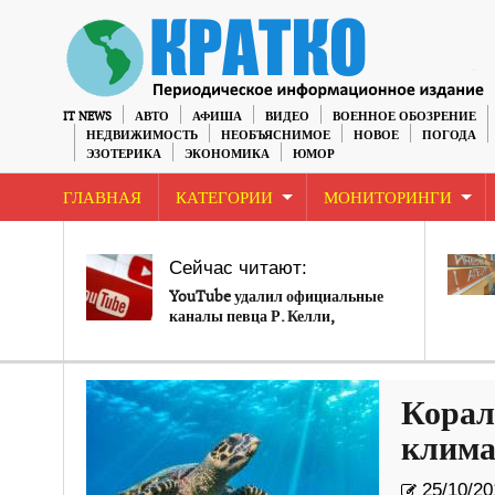
IT NEWS
АВТО
АФИША
ВИДЕО
ВОЕННОЕ ОБОЗРЕНИЕ
НЕДВИЖИМОСТЬ
НЕОБЪЯСНИМОЕ
НОВОЕ
ПОГОДА
ЭЗОТЕРИКА
ЭКОНОМИКА
ЮМОР
ГЛАВНАЯ
КАТЕГОРИИ
МОНИТОРИНГИ
Сейчас читают:
YouTube удалил официальные
каналы певца Р. Келли,
уличенного в преступлениях на
сексуальной почве
Корал
клима
25/10/20