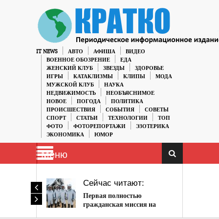
IT NEWS
АВТО
АФИША
ВИДЕО
ВОЕННОЕ ОБОЗРЕНИЕ
ЕДА
ЖЕНСКИЙ КЛУБ
ЗВЕЗДЫ
ЗДОРОВЬЕ
ИГРЫ
КАТАКЛИЗМЫ
КЛИПЫ
МОДА
МУЖСКОЙ КЛУБ
НАУКА
НЕДВИЖИМОСТЬ
НЕОБЪЯСНИМОЕ
НОВОЕ
ПОГОДА
ПОЛИТИКА
ПРОИСШЕСТВИЯ
СОБЫТИЯ
СОВЕТЫ
СПОРТ
СТАТЬИ
ТЕХНОЛОГИИ
ТОП
ФОТО
ФОТОРЕПОРТАЖИ
ЭЗОТЕРИКА
ЭКОНОМИКА
ЮМОР
Меню
Сейчас читают:
Первая полностью
гражданская миссия на
МКС успешно прибыла