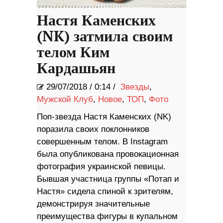
Настя Каменских
(NK) затмила своим
телом Ким
Кардашьян
29/07/2018
/
0:14 /
Звезды
,
Мужской Клуб
,
Новое
,
ТОП
,
Фото
Поп-звезда Настя Каменских (NK)
поразила своих поклонников
совершенным телом. В Instagram
была опубликована провокационная
фотография украинской певицы.
Бывшая участница группы «Потап и
Настя» сидела спиной к зрителям,
демонстрируя значительные
преимущества фигуры в купальном