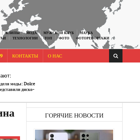
КЛИПЫ
МОДА
МУЖСКОЙ КЛУБ
НАУКА
ТЬИ
ТЕХНОЛОГИИ
ТОП
ФОТО
ФОТОРЕПОРТАЖИ
9
КОНТАКТЫ
О НАС
ают:
деля моды: Dolce
едставили диско-
-х
ина
ГОРЯЧИЕ НОВОСТИ