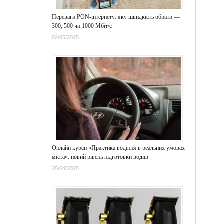
Переваги PON-інтернету: яку швидкість обрати —
300, 500 чи 1000 Мбіт/с
02/05/2025
Онлайн курси «Практика водіння в реальних умовах
міста»: новий рівень підготовки водіїв
25/04/2025