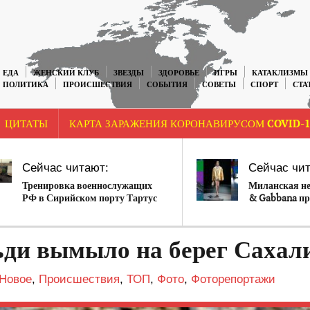
ЕДА
ЖЕНСКИЙ КЛУБ
ЗВЕЗДЫ
ЗДОРОВЬЕ
ИГРЫ
КАТАКЛИЗМЫ
ПОЛИТИКА
ПРОИСШЕСТВИЯ
СОБЫТИЯ
СОВЕТЫ
СПОРТ
СТА
ЦИТАТЫ
КАРТА ЗАРАЖЕНИЯ КОРОНАВИРУСОМ COVID-1
Сейчас читают:
Сейчас чит
Тренировка военнослужащих
Миланская не
РФ в Сирийском порту Тартус
& Gabbana пр
(Видео)
коллекцию 90
ьди вымыло на берег Сахал
Новое
,
Происшествия
,
ТОП
,
Фото
,
Фоторепортажи