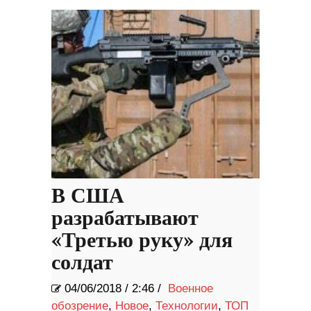
В США
разрабатывают
«Третью руку» для
солдат
04/06/2018
/
2:46 /
Военное
обозрение
,
Новое
,
Технологии
,
ТОП