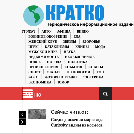
IT NEWS
АВТО
АФИША
ВИДЕО
ВОЕННОЕ ОБОЗРЕНИЕ
ЕДА
ЖЕНСКИЙ КЛУБ
ЗВЕЗДЫ
ЗДОРОВЬЕ
ИГРЫ
КАТАКЛИЗМЫ
КЛИПЫ
МОДА
МУЖСКОЙ КЛУБ
НАУКА
НЕДВИЖИМОСТЬ
НЕОБЪЯСНИМОЕ
НОВОЕ
ПОГОДА
ПОЛИТИКА
ПРОИСШЕСТВИЯ
СОБЫТИЯ
СОВЕТЫ
СПОРТ
СТАТЬИ
ТЕХНОЛОГИИ
ТОП
ФОТО
ФОТОРЕПОРТАЖИ
ЭЗОТЕРИКА
ЭКОНОМИКА
ЮМОР
Меню
Сейчас читают:
Следы движения марсохода
Curiosity видны из космоса.