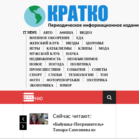
IT NEWS
АВТО
АФИША
ВИДЕО
ВОЕННОЕ ОБОЗРЕНИЕ
ЕДА
ЖЕНСКИЙ КЛУБ
ЗВЕЗДЫ
ЗДОРОВЬЕ
ИГРЫ
КАТАКЛИЗМЫ
КЛИПЫ
МОДА
МУЖСКОЙ КЛУБ
НАУКА
НЕДВИЖИМОСТЬ
НЕОБЪЯСНИМОЕ
НОВОЕ
ПОГОДА
ПОЛИТИКА
ПРОИСШЕСТВИЯ
СОБЫТИЯ
СОВЕТЫ
СПОРТ
СТАТЬИ
ТЕХНОЛОГИИ
ТОП
ФОТО
ФОТОРЕПОРТАЖИ
ЭЗОТЕРИКА
ЭКОНОМИКА
ЮМОР
Меню
Сейчас читают:
«Бабушка-Потрошитель»
Тамара Самсонова из
Санкт-Петербурга.