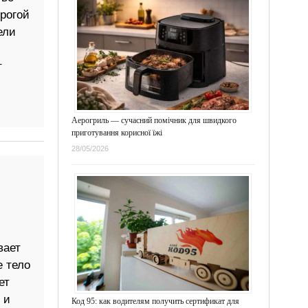
орогой
ели
т
Аерогриль — сучасний помічник для швидкого
приготування корисної їжі
28/05/2026
вает
е тело
ет
 и
Код 95: как водителям получить сертификат для