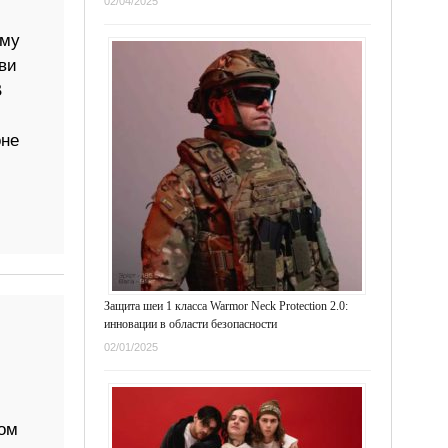
02/04/2025
ому
ви
В
оне
Защита шеи 1 класса Warmor Neck Protection 2.0:
инновации в области безопасности
02/01/2025
мом