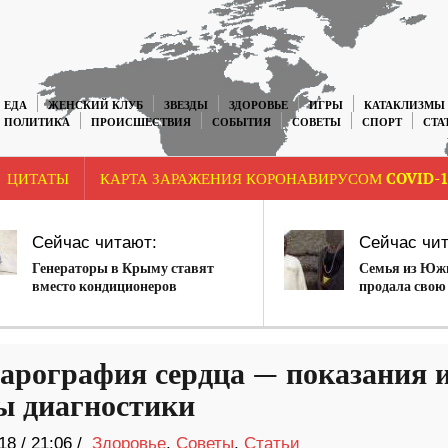
ЕДА
ЖЕНСКИЙ КЛУБ
ЗВЕЗДЫ
ЗДОРОВЬЕ
ИГРЫ
КАТАКЛИЗМЫ
ПОЛИТИКА
ПРОИСШЕСТВИЯ
СОБЫТИЯ
СОВЕТЫ
СПОРТ
СТА
ЦИТАТЫ
КАРТА ЗАРАЖЕНИЯ КОРОНАВИРУСОМ COVID-1
Сейчас читают:
Сейчас чит
Генераторы в Крыму ставят
Семья из Южн
вместо кондиционеров
продала свою
аукционе в F
арография сердца — показания 
ы диагностики
18
/
21:06 /
Здоровье
,
Советы
,
Статьи