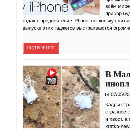
всём мире.
прибор буд
отдают предпочтение iPhone, поскольку счит
выпуске этих гаджетов выстраиваются огром
ПОДРОБНЕЕ
В Мал
инопл
07/05/20
Кадры стр
странное с
и хвост, 
kratko-ne