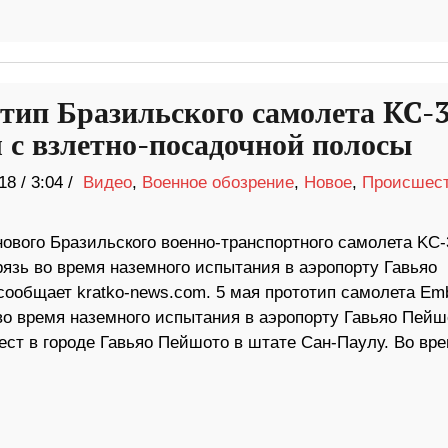
тип Бразильского самолета KC-
л с взлетно-посадочной полосы
18
/
3:04 /
Видео
,
Военное обозрение
,
Новое
,
Происшес
нового Бразильского военно-транспортного самолета KC-
рязь во время наземного испытания в аэропорту Гавьяо
сообщает kratko-news.com. 5 мая прототип самолета Em
во время наземного испытания в аэропорту Гавьяо Пейш
ест в городе Гавьяо Пейшото в штате Сан-Паулу. Во вр