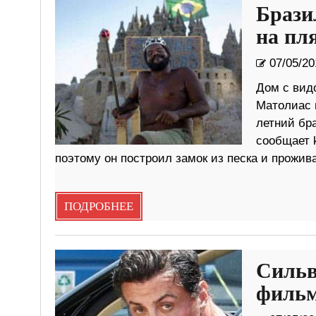
Бразил
на пл
07/05/20
Дом с вид
Матолиас 
летний бр
сообщает k
поэтому он построил замок из песка и прожив
ПОДРОБНЕЕ
Сильв
фильм