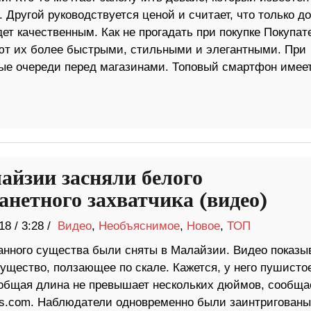
 Другой руководствуется ценой и считает, что только д
ет качественным. Как не прогадать при покупке Покупат
ают их более быстрыми, стильными и элегантными. При
ные очереди перед магазинами. Топовый смартфон имее
айзии засняли белого
анетного захватчика (видео)
18
/
3:28 /
Видео
,
Необъяснимое
,
Новое
,
ТОП
анного существа были сняты в Малайзии. Видео показы
ущество, ползающее по скале. Кажется, у него пушисто
а общая длина не превышает нескольких дюймов, сообща
ws.com. Наблюдатели одновременно были заинтригованы