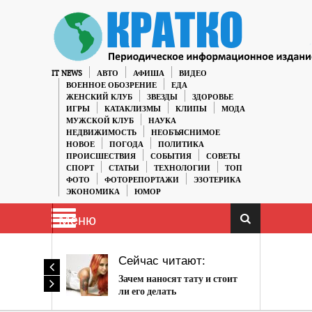
IT NEWS
АВТО
АФИША
ВИДЕО
ВОЕННОЕ ОБОЗРЕНИЕ
ЕДА
ЖЕНСКИЙ КЛУБ
ЗВЕЗДЫ
ЗДОРОВЬЕ
ИГРЫ
КАТАКЛИЗМЫ
КЛИПЫ
МОДА
МУЖСКОЙ КЛУБ
НАУКА
НЕДВИЖИМОСТЬ
НЕОБЪЯСНИМОЕ
НОВОЕ
ПОГОДА
ПОЛИТИКА
ПРОИСШЕСТВИЯ
СОБЫТИЯ
СОВЕТЫ
СПОРТ
СТАТЬИ
ТЕХНОЛОГИИ
ТОП
ФОТО
ФОТОРЕПОРТАЖИ
ЭЗОТЕРИКА
ЭКОНОМИКА
ЮМОР
Меню
Сейчас читают:
Зачем наносят тату и стоит
ли его делать