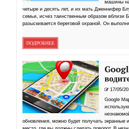
машины на
четыре и десять лет, и их мать Дженнифер Б
семьи, исчез таинственным образом вблизи Ба
разыскивается береговой охраной. Он выполн
ПОДРОБНЕЕ
Googl
водит
17/05/20
Google Ma
использую
незнакомо
обновления, можно будет получать экранные и
место, где вы должны сделать поворот. В нез