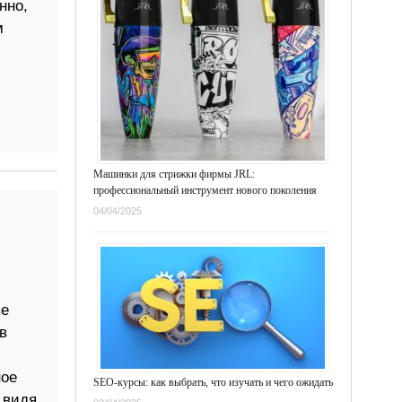
нно,
м
Машинки для стрижки фирмы JRL:
профессиональный инструмент нового поколения
04/04/2025
ые
в
ное
SEO-курсы: как выбрать, что изучать и чего ожидать
 видя