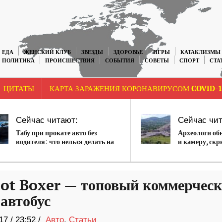
ЕДА
ЖЕНСКИЙ КЛУБ
ЗВЕЗДЫ
ЗДОРОВЬЕ
ИГРЫ
КАТАКЛИЗМЫ
ПОЛИТИКА
ПРОИСШЕСТВИЯ
СОБЫТИЯ
СОВЕТЫ
СПОРТ
СТА
ЦИТАТЫ
КАРТА ЗАРАЖЕНИЯ КОРОНАВИРУСОМ COVID-1
Сейчас читают:
Сейчас чит
Табу при прокате авто без
Археологи об
водителя: что нельзя делать на
и камеру, скр
арендованной машине в
летней Пирам
Украине?
ot Boxer — топовый коммерчес
автобус
17
/
23:52 /
Авто
,
Статьи