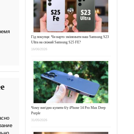
ремя
Гід покупця: Чи варто змінювати ваш Samsung S23
Ultra на свіжий Samsung S25 FE?
16/06/2026
е
Чому вигідно купити б/у iPhone 14 Pro Max Deep
Purple
асно
31/05/2026
рание
ьно,