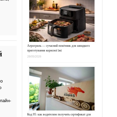
Аерогриль — сучасний помічник для швидкого
приготування корисної їжі
й
28/05/2026
то
о
лайн-
Код 95: как водителям получить сертификат для