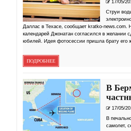
17/05/20
Струи воды
электроин
Даллас в Техасе, сообщает kratko-news.com.
календарей Джонатан согласился в желании с
юбилей. Идея фотосессии пришла брату его ж
ПОДРОБНЕЕ
В Бер
частн
17/05/20
В печальн
самолет, с