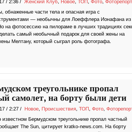
17
/
2:36 /
Женский Клуб
,
Новое
,
ТОП
,
Фото
,
Фоторепор
, обнаженные части тела и опасная игра с
струментами — необычны для Лоеффлера Ионафана из
 Но на фотосессию на пилораме в лучших традициях сек
делать самый необычный подарок для своей жены на
ены Мелтану, который сыграл роль фотографа.
мудском треугольнике пропал
ый самолет, на борту были дети
17
/
2:27 /
Новое
,
Происшествия
,
ТОП
,
Фото
,
Фоторепор
о известном Бермудском треугольнике пропал частный
ообщает The Sun, цитирует kratko-news.com. На борту