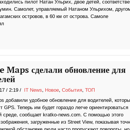
ходились пилот Натан Ульрих, двое детей, соответстве
лумин. Самолет, управляемый Натаном Ульрихом, друго
гамских островов, в 60 км от острова. Самоле
ял
e Maps сделали обновление для
елей
17
/
2:19 /
IT News
,
Новое
,
События
,
ТОП
ps добавили удобное обновление для водителей, котор
т GPS. Теперь им будет гораздо легче ориентироваться 
й среде, сообщает kratko-news.com. С помощью этого
зображения, загруженные из Street View, показывая точ
накомой обстановке люди часто пропускают повороты, но