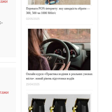
тажи
Переваги PON-інтернету: яку швидкість обрати —
300, 500 чи 1000 Мбіт/с
02/05/2025
с-
Онлайн курси «Практика водіння в реальних умовах
міста»: новий рівень підготовки водіїв
25/04/2025
тажи