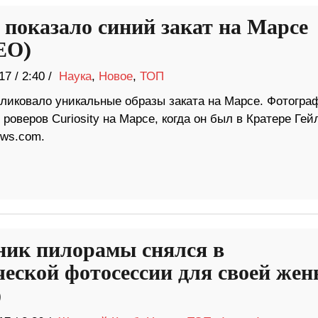
показало синий закат на Марсе
ЕО)
17
/
2:40 /
Наука
,
Новое
,
ТОП
ликовало уникальные образы заката на Марсе. Фотогра
роверов Curiosity на Марсе, когда он был в Кратере Гей
ews.com.
ник пилорамы снялся в
ческой фотосессии для своей же
)