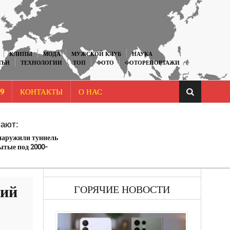
КЛИПЫ
МОДА
МУЖСКОЙ КЛУБ
НАУКА
ТЬИ
ТЕХНОЛОГИИ
ТОП
ФОТО
ФОТОРЕПОРТАЖИ
9
КОНТАКТЫ
О НАС
ают:
наружили туннель
ытые под 2000-
идой Луны.
кий
ГОРЯЧИЕ НОВОСТИ