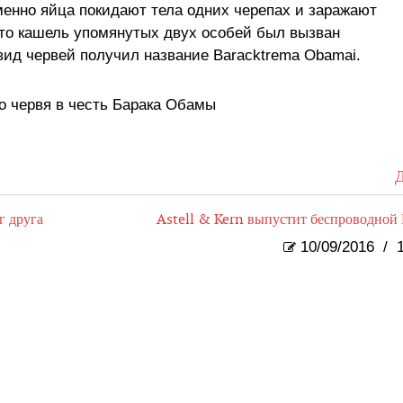
менно яйца покидают тела одних черепах и заражают
что кашель упомянутых двух особей был вызван
ид червей получил название Baracktrema Obamai.
о червя в честь Барака Обамы
Д
г друга
Astell & Kern выпустит беспроводно
10/09/2016
/
1