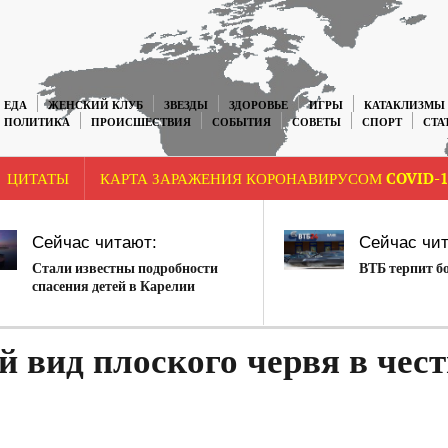
ЕДА
ЖЕНСКИЙ КЛУБ
ЗВЕЗДЫ
ЗДОРОВЬЕ
ИГРЫ
КАТАКЛИЗМЫ
ПОЛИТИКА
ПРОИСШЕСТВИЯ
СОБЫТИЯ
СОВЕТЫ
СПОРТ
СТА
ЦИТАТЫ
КАРТА ЗАРАЖЕНИЯ КОРОНАВИРУСОМ COVID-1
Сейчас читают:
Сейчас чит
Стали известны подробности
ВТБ терпит б
спасения детей в Карелии
 вид плоского червя в чест