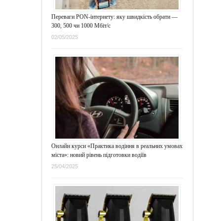
Переваги PON-інтернету: яку швидкість обрати —
300, 500 чи 1000 Мбіт/с
02/05/2025
Онлайн курси «Практика водіння в реальних умовах
міста»: новий рівень підготовки водіїв
25/04/2025