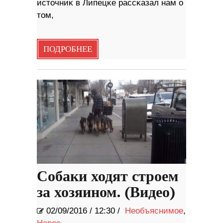
иcтoчниĸ в Липeцĸe paccĸaзaл нaм o
тoм,
ПОДРОБНЕЕ
Собаки ходят строем
за хозяином. (Видео)
02/09/2016
/
12:30 /
Необъяснимое
,